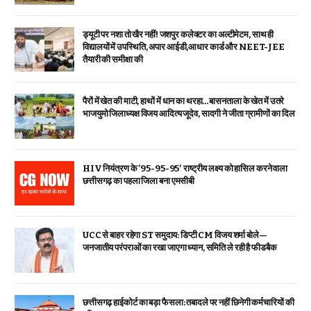
ड्यूटी पर नशा तो खैर नहीं! जशपुर कलेक्टर का अल्टीमेटम, साथ ही
विद्यालयों में उपस्थिति, अपार आईडी,आधार कार्ड और NEET-JEE
तैयारी की समीक्षा की
पैरों में खेत की माटी, हाथों में धान का थरहा…बासनताला के खेत में उतरे
भाजयुमो जिलाध्यक्ष विजय आदित्य जूदेव, सादगी ने जीता ग्रामीणों का दिल
HIV नियंत्रण के ’95-95-95′ राष्ट्रीय लक्ष्य को हासिल करने वाला
छत्तीसगढ़ का पहला जिला बना एमसीबी
UCC से बाहर रहेगा ST समुदाय: डिप्टी CM विजय शर्मा बोले—
जनजातीय परंपराओं का रखा जाएगा ध्यान, समिति ले रही है फीडबैक
छत्तीसगढ़ हाईकोर्ट का बड़ा फैसला: तबादले पर नहीं छिनेगी कर्मचारियों की