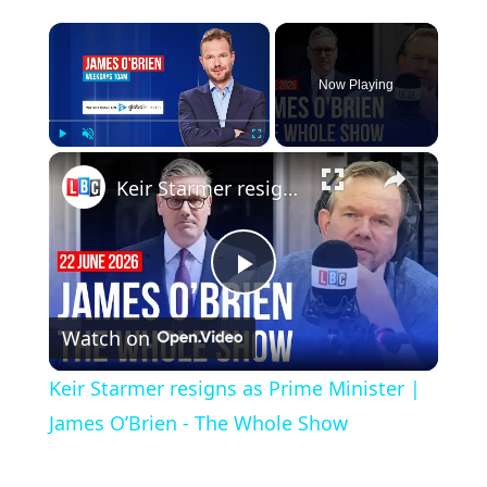
×
Now Playing
×
Play
Unmute
Fullscreen
Keir Starmer resigns as Prime Minister | James O’Brien - The Whole Show
Play
Watch on
Video
Keir Starmer resigns as Prime Minister |
James O’Brien - The Whole Show