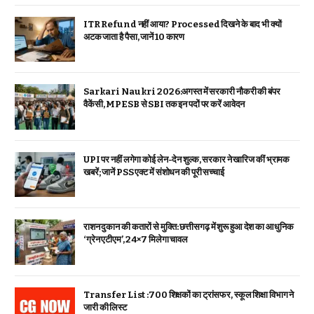
ITR Refund नहीं आया? Processed दिखने के बाद भी क्यों
अटक जाता है पैसा, जानें 10 कारण
Sarkari Naukri 2026:अगस्त में सरकारी नौकरी की बंपर
वैकेंसी, MPESB से SBI तक इन पदों पर करें आवेदन
UPI पर नहीं लगेगा कोई लेन-देन शुल्क, सरकार ने खारिज कीं भ्रामक
खबरें; जानें PSS एक्ट में संशोधन की पूरी सच्चाई
राशन दुकान की कतारों से मुक्ति: छत्तीसगढ़ में शुरू हुआ देश का आधुनिक
‘ग्रेन एटीएम’, 24×7 मिलेगा चावल
Transfer List :700 शिक्षकों का ट्रांसफर, स्कूल शिक्षा विभाग ने
जारी की लिस्ट