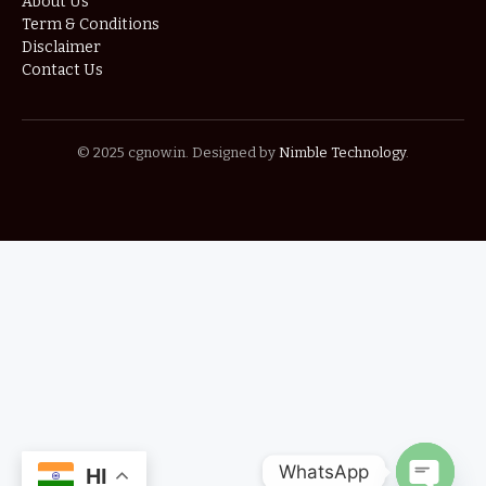
About Us
Term & Conditions
Disclaimer
Contact Us
© 2025 cgnow.in. Designed by
Nimble Technology
.
WhatsApp
HI