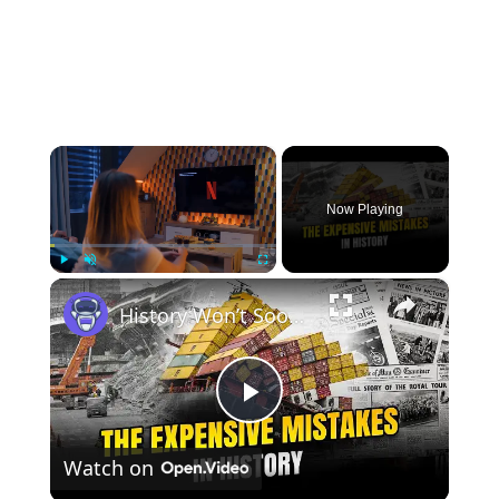
×
Now Playing
×
Play
Unmute
Fullscreen
History Won’t Soon Forget These Expensive Mistakes | 12am News
Play
Watch on
Video