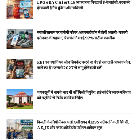
LPG eKYC Alert: 16 अगस्त तक निपटा लें ई-केवाईसी, वरना बंद
हो सकती है गैस बुकिंग और सब्सिडी
नकली सामान पर कसेगी नकेल: अब स्मार्टफोन से होगी असली-नकली
प्रोडक्ट की पहचान, रिसर्चर्स ने बनाई 97% सटीक तकनीक
RBI का नया नियम: लोन डिफॉल्ट करने पर बंद हो सकता है आपका फोन,
जानें क्या हैं 1 जनवरी 2027 से लागू होने वाली शर्तें
चयन सूची में नाम के बाद भी नहीं मिली नियुक्ति, हाई कोर्ट ने स्वास्थ्य विभाग
को नए सिरे से निर्णय का दिया निर्देश
बिजली कंपनियों में बंपर भर्ती: छत्तीसगढ़ में 1235 पदों पर निकली वैकेंसी,
AE, JE और प्लांट अटेंडेंट के पदों पर आवेदन शुरू