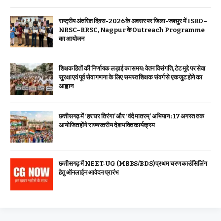
राष्ट्रीय अंतरिक्ष दिवस-2026 के अवसर पर जिला-जशपुर में ISRO–
NRSC–RRSC, Nagpur के Outreach Programme
का आयोजन
शिक्षक हितों की निर्णायक लड़ाई का समय: वेतन विसंगति, टेट मुद्दे पर सेवा
सुरक्षा एवं पूर्व सेवा गणना के लिए समस्त शिक्षक संवर्ग से एकजुट होने का
आह्वान
छत्तीसगढ़ में ‘हर घर तिरंगा’ और ‘वंदे मातरम्’ अभियान : 17 अगस्त तक
आयोजित होंगे राज्यस्तरीय देशभक्ति कार्यक्रम
छत्तीसगढ़ में NEET-UG (MBBS/BDS) प्रथम चरण काउंसिलिंग
हेतु ऑनलाईन आवेदन प्रारंभ