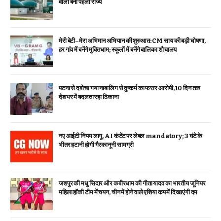
वाला बना पहला राज्य
मेरी बेटी–मेरा अभिमान अभियान की शुरुआत: CM साय की बड़ी घोषणा,
हर गांव में बनेंगे मुक्तिधाम; स्कूलों में बनेंगे बालिका शौचालय
पटना से दबोचा गया नाबालिग से दुष्कर्म का फरार आरोपी, 10 दिन तक
देशभर में बदलता रहा ठिकाना
नए आईटी नियम लागू, AI कंटेंट पर लेबल mandatory; 3 घंटे के
भीतर हटानी होगी गैरकानूनी सामग्री
जशपुर की मधु सिदार और कबीरधाम की गीता यादव का भारतीय जूनियर
महिला हॉकी टीम में चयन, चीन में होने वाले एशिया कप में दिखाएंगी दम