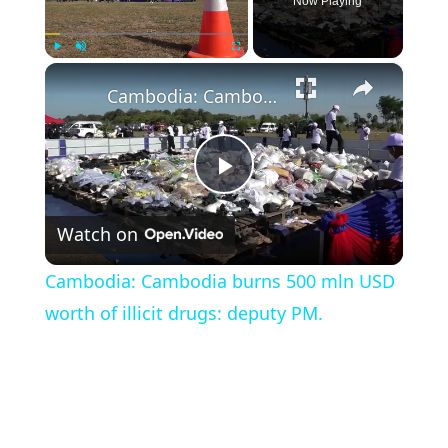
Now Playing
×
Play
Unmute
Fullscreen
Cambodia: Cambodia burns 500 mln USD worth of illicit drugs: deputy PM.
Play
Watch on
Video
Cambodia: Cambodia burns 500 mln USD
worth of illicit drugs: deputy PM.