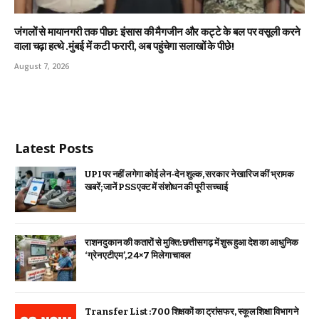
जंगलों से मायानगरी तक पीछा: इंसास की मैगजीन और कट्टे के बल पर वसूली करने
वाला चढ़ा हत्थे .मुंबई में कटी फरारी, अब पहुंचेगा सलाखों के पीछे!
August 7, 2026
Latest Posts
UPI पर नहीं लगेगा कोई लेन-देन शुल्क, सरकार ने खारिज कीं भ्रामक
खबरें; जानें PSS एक्ट में संशोधन की पूरी सच्चाई
राशन दुकान की कतारों से मुक्ति: छत्तीसगढ़ में शुरू हुआ देश का आधुनिक
‘ग्रेन एटीएम’, 24×7 मिलेगा चावल
Transfer List :700 शिक्षकों का ट्रांसफर, स्कूल शिक्षा विभाग ने