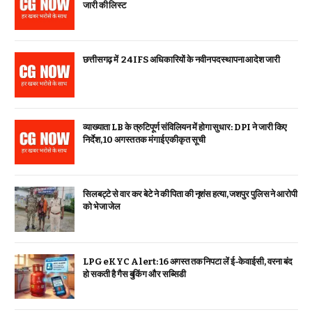
जारी की लिस्ट
छत्तीसगढ़ में 24 IFS अधिकारियों के नवीन पदस्थापना आदेश जारी
व्याख्याता LB के त्रुटिपूर्ण संविलियन में होगा सुधार: DPI ने जारी किए
निर्देश, 10 अगस्त तक मंगाई एकीकृत सूची
सिलबट्टे से वार कर बेटे ने की पिता की नृशंस हत्या, जशपुर पुलिस ने आरोपी
को भेजा जेल
LPG eKYC Alert: 16 अगस्त तक निपटा लें ई-केवाईसी, वरना बंद
हो सकती है गैस बुकिंग और सब्सिडी