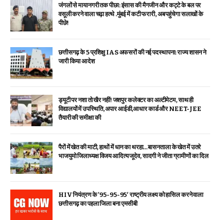
जंगलों से मायानगरी तक पीछा: इंसास की मैगजीन और कट्टे के बल पर
वसूली करने वाला चढ़ा हत्थे .मुंबई में कटी फरारी, अब पहुंचेगा सलाखों के
पीछे!
छत्तीसगढ़ के 5 प्रशिक्षु IAS अफसरों की नई पदस्थापना: राज्य शासन ने
जारी किया आदेश
ड्यूटी पर नशा तो खैर नहीं! जशपुर कलेक्टर का अल्टीमेटम, साथ ही
विद्यालयों में उपस्थिति, अपार आईडी,आधार कार्ड और NEET-JEE
तैयारी की समीक्षा की
पैरों में खेत की माटी, हाथों में धान का थरहा…बासनताला के खेत में उतरे
भाजयुमो जिलाध्यक्ष विजय आदित्य जूदेव, सादगी ने जीता ग्रामीणों का दिल
HIV नियंत्रण के ’95-95-95′ राष्ट्रीय लक्ष्य को हासिल करने वाला
छत्तीसगढ़ का पहला जिला बना एमसीबी