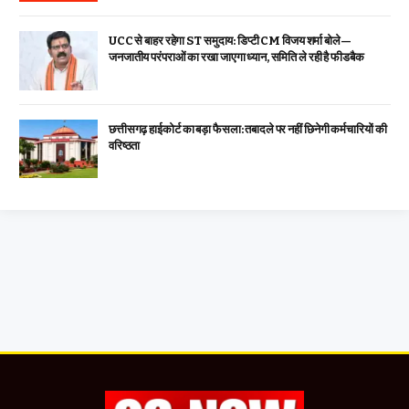
UCC से बाहर रहेगा ST समुदाय: डिप्टी CM विजय शर्मा बोले—
जनजातीय परंपराओं का रखा जाएगा ध्यान, समिति ले रही है फीडबैक
छत्तीसगढ़ हाईकोर्ट का बड़ा फैसला: तबादले पर नहीं छिनेगी कर्मचारियों की
वरिष्ठता