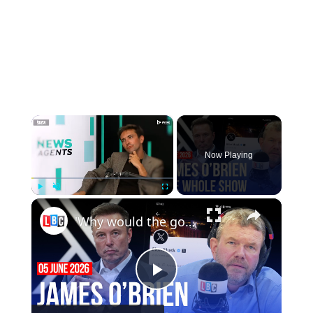
×
Now Playing
×
Play
Unmute
Fullscreen
'Why would the government want to be on Twitter?' | James O’Brien - The Whole Show
Play