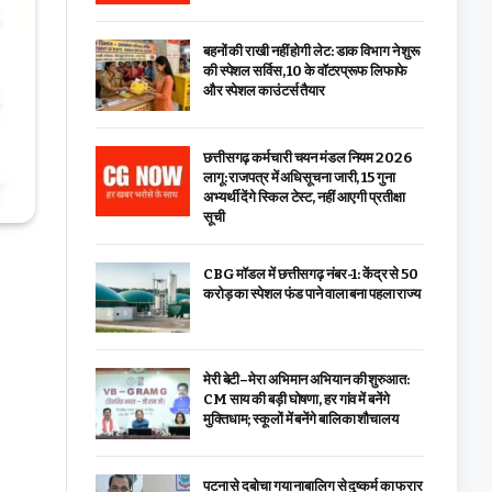
बहनों की राखी नहीं होगी लेट: डाक विभाग ने शुरू
की स्पेशल सर्विस, ₹10 के वॉटरप्रूफ लिफाफे
और स्पेशल काउंटर्स तैयार
छत्तीसगढ़ कर्मचारी चयन मंडल नियम 2026
लागू: राजपत्र में अधिसूचना जारी, 15 गुना
अभ्यर्थी देंगे स्किल टेस्ट, नहीं आएगी प्रतीक्षा
सूची
CBG मॉडल में छत्तीसगढ़ नंबर-1: केंद्र से ₹50
करोड़ का स्पेशल फंड पाने वाला बना पहला राज्य
मेरी बेटी–मेरा अभिमान अभियान की शुरुआत:
CM साय की बड़ी घोषणा, हर गांव में बनेंगे
मुक्तिधाम; स्कूलों में बनेंगे बालिका शौचालय
पटना से दबोचा गया नाबालिग से दुष्कर्म का फरार