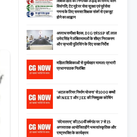
शिक्षक हितों की निर्णायक लड़ाई का समय: वेतन
विसंगति, टेट मुद्दे पर सेवा सुरक्षा एवं पूर्व सेवा
गणना के लिए समस्त शिक्षक संवर्ग से एकजुट
होने का आह्वान
अपराध समीक्षा बैठक, DIG एवं SSP डॉ. लाल
उमेद सिंह ने लंबित मामलों के शीघ्र निराकरण
और प्रभावी पुलिसिंग के दिए सख्त निर्देश
महिला शिक्षिकाओं से दुर्व्यवहार मामला: प्रभारी
प्रधान पाठक निलंबित
‘अटल करियर निर्माण योजना’ से 1000 बच्चों
को NEET और JEE की निश्शुल्क कोचिंग
‘वंदे मातरम्’ की 150वीं वर्षगांठ पर 7 से 15
अगस्त तक आयोजित होंगे भव्य सांस्कृतिक और
राष्ट्रभक्ति के कार्यक्रम