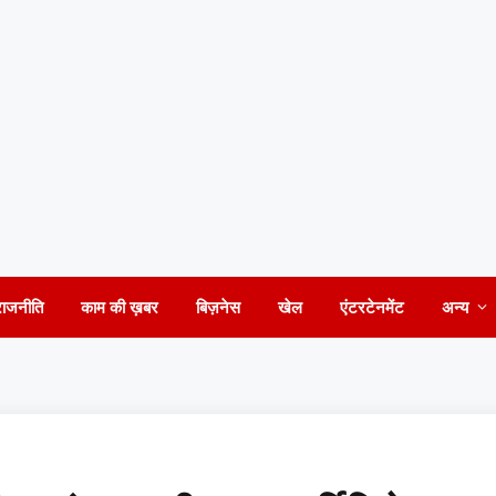
राजनीति
काम की ख़बर
बिज़नेस
खेल
एंटरटेनमेंट
अन्य