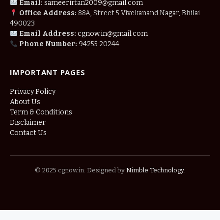
Email:
sameerirfan2009@gmail.com
Office Address:
88A, Street 5 Vivekanand Nagar, Bhilai
490023
Email Address:
cgnow.in@gmail.com
Phone Number:
94255 20244
IMPORTANT PAGES
Privacy Policy
About Us
Term & Conditions
Disclaimer
Contact Us
© 2025 cgnow.in. Designed by
Nimble Technology
.