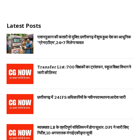
Latest Posts
राशन दुकान की कतारों से मुक्ति: छत्तीसगढ़ में शुरू हुआ देश का आधुनिक
‘ग्रेन एटीएम’, 24×7 मिलेगा चावल
Transfer List :700 शिक्षकों का ट्रांसफर, स्कूल शिक्षा विभाग ने
जारी की लिस्ट
छत्तीसगढ़ में 24 IFS अधिकारियों के नवीन पदस्थापना आदेश जारी
व्याख्याता LB के त्रुटिपूर्ण संविलियन में होगा सुधार: DPI ने जारी किए
निर्देश, 10 अगस्त तक मंगाई एकीकृत सूची