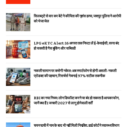
सिलबट्टे से वार कर बेटे ने की पिता की नृशंस हत्या, जशपुर पुलिस ने आरोपी
को भेजा जेल
LPG eKYC Alert: 16 अगस्त तक निपटा लें ई-केवाईसी, वरना बंद
हो सकती है गैस बुकिंग और सब्सिडी
नकली सामान पर कसेगी नकेल: अब स्मार्टफोन से होगी असली-नकली
प्रोडक्ट की पहचान, रिसर्चर्स ने बनाई 97% सटीक तकनीक
RBI का नया नियम: लोन डिफॉल्ट करने पर बंद हो सकता है आपका फोन,
जानें क्या हैं 1 जनवरी 2027 से लागू होने वाली शर्तें
चयन सूची में नाम के बाद भी नहीं मिली नियुक्ति, हाई कोर्ट ने स्वास्थ्य विभाग