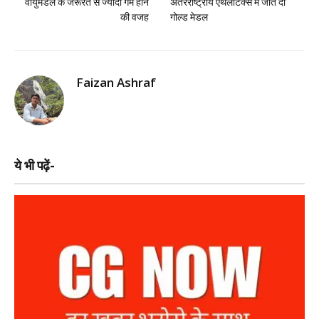
वायुमंडल के जरूरत से ज्यादा गर्म होने
अंतरराष्ट्रीय एथलेटिक्स में जीते दो
की वजह
गोल्ड मेडल
Faizan Ashraf
ये भी पढ़ें-