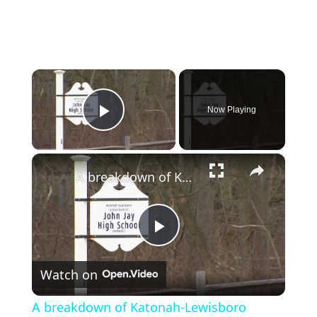
×
Now Playing
Play Video
×
A breakdown of Katonah-Lewisboro School District's Proposition 3, and what those in the community are saying
Play
Watch on
Video
A breakdown of Katonah-Lewisboro