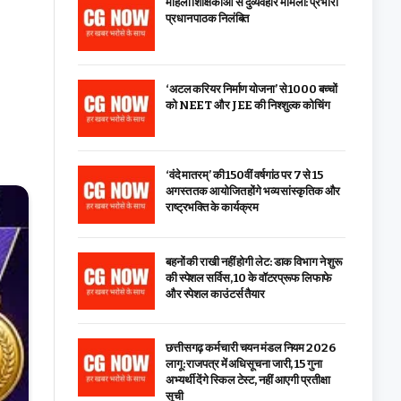
महिला शिक्षिकाओं से दुर्व्यवहार मामला: प्रभारी
प्रधान पाठक निलंबित
‘अटल करियर निर्माण योजना’ से 1000 बच्चों
को NEET और JEE की निश्शुल्क कोचिंग
‘वंदे मातरम्’ की 150वीं वर्षगांठ पर 7 से 15
अगस्त तक आयोजित होंगे भव्य सांस्कृतिक और
राष्ट्रभक्ति के कार्यक्रम
बहनों की राखी नहीं होगी लेट: डाक विभाग ने शुरू
की स्पेशल सर्विस, ₹10 के वॉटरप्रूफ लिफाफे
और स्पेशल काउंटर्स तैयार
छत्तीसगढ़ कर्मचारी चयन मंडल नियम 2026
लागू: राजपत्र में अधिसूचना जारी, 15 गुना
अभ्यर्थी देंगे स्किल टेस्ट, नहीं आएगी प्रतीक्षा
सूची