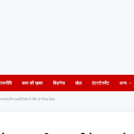
राजनीति
काम की ख़बर
बिज़नेस
खेल
एंटरटेनमेंट
अन्य
राष्ट्रीय एथलेटिक्स में जीते दो गोल्ड मेडल