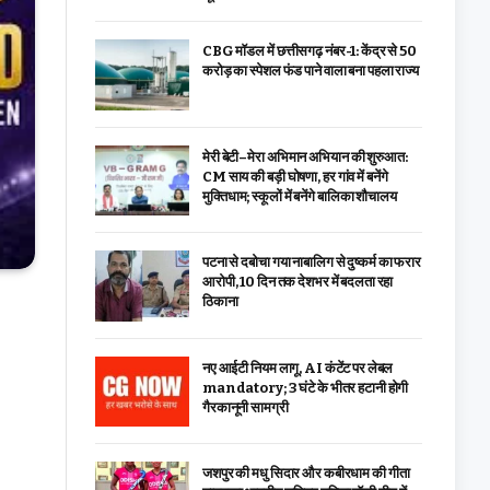
CBG मॉडल में छत्तीसगढ़ नंबर-1: केंद्र से ₹50
करोड़ का स्पेशल फंड पाने वाला बना पहला राज्य
मेरी बेटी–मेरा अभिमान अभियान की शुरुआत:
CM साय की बड़ी घोषणा, हर गांव में बनेंगे
मुक्तिधाम; स्कूलों में बनेंगे बालिका शौचालय
पटना से दबोचा गया नाबालिग से दुष्कर्म का फरार
आरोपी, 10 दिन तक देशभर में बदलता रहा
ठिकाना
नए आईटी नियम लागू, AI कंटेंट पर लेबल
mandatory; 3 घंटे के भीतर हटानी होगी
गैरकानूनी सामग्री
जशपुर की मधु सिदार और कबीरधाम की गीता