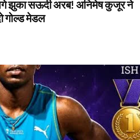
आगे झुका सऊदी अरब! अनिमेष कुजूर ने
दो गोल्ड मेडल