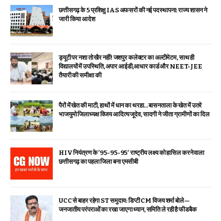
छत्तीसगढ़ के 5 प्रशिक्षु IAS अफसरों की नई पदस्थापना: राज्य शासन ने
जारी किया आदेश
ड्यूटी पर नशा तो खैर नहीं! जशपुर कलेक्टर का अल्टीमेटम, साथ ही
विद्यालयों में उपस्थिति, अपार आईडी,आधार कार्ड और NEET-JEE
तैयारी की समीक्षा की
पैरों में खेत की माटी, हाथों में धान का थरहा…बासनताला के खेत में उतरे
भाजयुमो जिलाध्यक्ष विजय आदित्य जूदेव, सादगी ने जीता ग्रामीणों का दिल
HIV नियंत्रण के ’95-95-95′ राष्ट्रीय लक्ष्य को हासिल करने वाला
छत्तीसगढ़ का पहला जिला बना एमसीबी
UCC से बाहर रहेगा ST समुदाय: डिप्टी CM विजय शर्मा बोले—
जनजातीय परंपराओं का रखा जाएगा ध्यान, समिति ले रही है फीडबैक