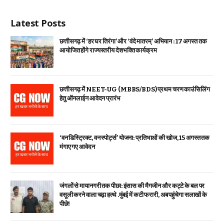
Latest Posts
छत्तीसगढ़ में ‘हर घर तिरंगा’ और ‘वंदे मातरम्’ अभियान : 17 अगस्त तक
आयोजित होंगे राज्यस्तरीय देशभक्ति कार्यक्रम
छत्तीसगढ़ में NEET-UG (MBBS/BDS) प्रथम चरण काउंसिलिंग
हेतु ऑनलाईन आवेदन प्रारंभ
‘वन डिस्ट्रिक्ट, वन स्पोर्ट्स’ योजना: प्रतिभाओं की खोज, 15 अगस्त तक
मंगाए गए आवेदन
जंगलों से मायानगरी तक पीछा: इंसास की मैगजीन और कट्टे के बल पर
वसूली करने वाला चढ़ा हत्थे .मुंबई में कटी फरारी, अब पहुंचेगा सलाखों के
पीछे!