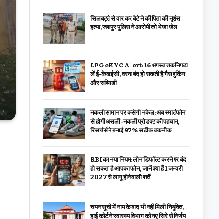
सिलबट्टे से वार कर बेटे ने की पिता की नृशंस
हत्या, जशपुर पुलिस ने आरोपी को भेजा जेल
LPG eKYC Alert: 16 अगस्त तक निपटा
लें ई-केवाईसी, वरना बंद हो सकती है गैस बुकिंग
और सब्सिडी
नकली सामान पर कसेगी नकेल: अब स्मार्टफोन
से होगी असली-नकली प्रोडक्ट की पहचान,
रिसर्चर्स ने बनाई 97% सटीक तकनीक
RBI का नया नियम: लोन डिफॉल्ट करने पर बंद
हो सकता है आपका फोन, जानें क्या हैं 1 जनवरी
2027 से लागू होने वाली शर्तें
चयन सूची में नाम के बाद भी नहीं मिली नियुक्ति,
हाई कोर्ट ने स्वास्थ्य विभाग को नए सिरे से निर्णय