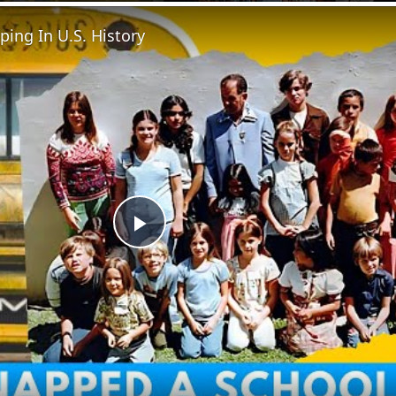
ping In U.S. History
Play
Video