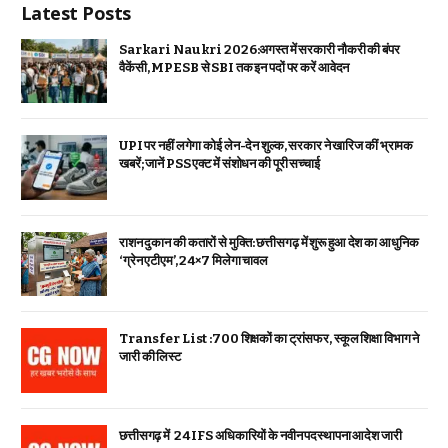
Latest Posts
Sarkari Naukri 2026:अगस्त में सरकारी नौकरी की बंपर
वैकेंसी, MPESB से SBI तक इन पदों पर करें आवेदन
UPI पर नहीं लगेगा कोई लेन-देन शुल्क, सरकार ने खारिज कीं भ्रामक
खबरें; जानें PSS एक्ट में संशोधन की पूरी सच्चाई
राशन दुकान की कतारों से मुक्ति: छत्तीसगढ़ में शुरू हुआ देश का आधुनिक
‘ग्रेन एटीएम’, 24×7 मिलेगा चावल
Transfer List :700 शिक्षकों का ट्रांसफर, स्कूल शिक्षा विभाग ने
जारी की लिस्ट
छत्तीसगढ़ में 24 IFS अधिकारियों के नवीन पदस्थापना आदेश जारी