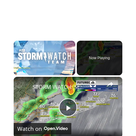
×
Now Playing
×
Play
Unmute
Fullscreen
STORM WATCH: Stray shower today, heavy rain possible on Monday
Play
Watch on
Video