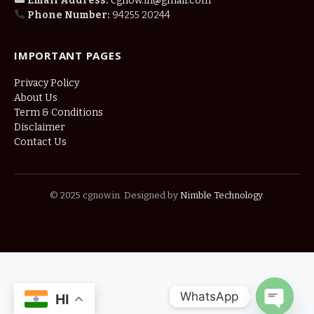
Email Address:
cgnow.in@gmail.com
Phone Number:
94255 20244
IMPORTANT PAGES
Privacy Policy
About Us
Term & Conditions
Disclaimer
Contact Us
© 2025 cgnow.in. Designed by
Nimble Technology
.
WhatsApp
HI