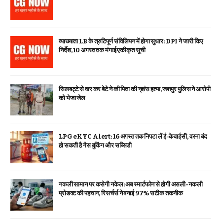
व्याख्याता LB के त्रुटिपूर्ण संविलियन में होगा सुधार: DPI ने जारी किए
निर्देश, 10 अगस्त तक मंगाई एकीकृत सूची
सिलबट्टे से वार कर बेटे ने की पिता की नृशंस हत्या, जशपुर पुलिस ने आरोपी
को भेजा जेल
LPG eKYC Alert: 16 अगस्त तक निपटा लें ई-केवाईसी, वरना बंद
हो सकती है गैस बुकिंग और सब्सिडी
नकली सामान पर कसेगी नकेल: अब स्मार्टफोन से होगी असली-नकली
प्रोडक्ट की पहचान, रिसर्चर्स ने बनाई 97% सटीक तकनीक