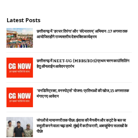
Latest Posts
छत्तीसगढ़ में ‘हर घर तिरंगा’ और ‘वंदे मातरम्’ अभियान : 17 अगस्त तक
आयोजित होंगे राज्यस्तरीय देशभक्ति कार्यक्रम
छत्तीसगढ़ में NEET-UG (MBBS/BDS) प्रथम चरण काउंसिलिंग
हेतु ऑनलाईन आवेदन प्रारंभ
‘वन डिस्ट्रिक्ट, वन स्पोर्ट्स’ योजना: प्रतिभाओं की खोज, 15 अगस्त तक
मंगाए गए आवेदन
जंगलों से मायानगरी तक पीछा: इंसास की मैगजीन और कट्टे के बल पर
वसूली करने वाला चढ़ा हत्थे .मुंबई में कटी फरारी, अब पहुंचेगा सलाखों के
पीछे!