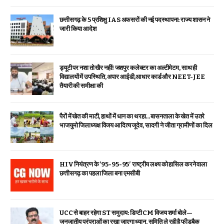
छत्तीसगढ़ के 5 प्रशिक्षु IAS अफसरों की नई पदस्थापना: राज्य शासन ने
जारी किया आदेश
ड्यूटी पर नशा तो खैर नहीं! जशपुर कलेक्टर का अल्टीमेटम, साथ ही
विद्यालयों में उपस्थिति, अपार आईडी,आधार कार्ड और NEET-JEE
तैयारी की समीक्षा की
पैरों में खेत की माटी, हाथों में धान का थरहा…बासनताला के खेत में उतरे
भाजयुमो जिलाध्यक्ष विजय आदित्य जूदेव, सादगी ने जीता ग्रामीणों का दिल
HIV नियंत्रण के ’95-95-95′ राष्ट्रीय लक्ष्य को हासिल करने वाला
छत्तीसगढ़ का पहला जिला बना एमसीबी
UCC से बाहर रहेगा ST समुदाय: डिप्टी CM विजय शर्मा बोले—
जनजातीय परंपराओं का रखा जाएगा ध्यान, समिति ले रही है फीडबैक