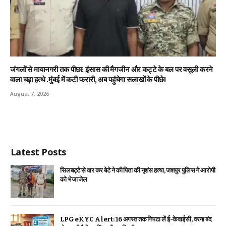
जंगलों से मायानगरी तक पीछा: इंसास की मैगजीन और कट्टे के बल पर वसूली करने
वाला चढ़ा हत्थे .मुंबई में कटी फरारी, अब पहुंचेगा सलाखों के पीछे!
August 7, 2026
Latest Posts
सिलबट्टे से वार कर बेटे ने की पिता की नृशंस हत्या, जशपुर पुलिस ने आरोपी
को भेजा जेल
LPG eKYC Alert: 16 अगस्त तक निपटा लें ई-केवाईसी, वरना बंद