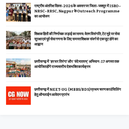
राष्ट्रीय अंतरिक्ष दिवस-2026 के अवसर पर जिला-जशपुर में ISRO–
NRSC–RRSC, Nagpur के Outreach Programme
का आयोजन
शिक्षक हितों की निर्णायक लड़ाई का समय: वेतन विसंगति, टेट मुद्दे पर सेवा
सुरक्षा एवं पूर्व सेवा गणना के लिए समस्त शिक्षक संवर्ग से एकजुट होने का
आह्वान
छत्तीसगढ़ में ‘हर घर तिरंगा’ और ‘वंदे मातरम्’ अभियान : 17 अगस्त तक
आयोजित होंगे राज्यस्तरीय देशभक्ति कार्यक्रम
छत्तीसगढ़ में NEET-UG (MBBS/BDS) प्रथम चरण काउंसिलिंग
हेतु ऑनलाईन आवेदन प्रारंभ