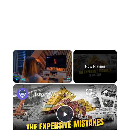
×
Now Playing
×
Play
Unmute
Fullscreen
History Won’t Soon Forget These Expensive Mistakes | 12am News
Play