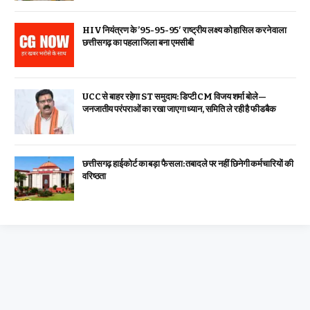
HIV नियंत्रण के ’95-95-95′ राष्ट्रीय लक्ष्य को हासिल करने वाला
छत्तीसगढ़ का पहला जिला बना एमसीबी
UCC से बाहर रहेगा ST समुदाय: डिप्टी CM विजय शर्मा बोले—
जनजातीय परंपराओं का रखा जाएगा ध्यान, समिति ले रही है फीडबैक
छत्तीसगढ़ हाईकोर्ट का बड़ा फैसला: तबादले पर नहीं छिनेगी कर्मचारियों की
वरिष्ठता