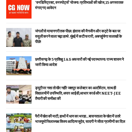
‘वन डिस्ट्रिक्ट, वन स्पोर्ट्स’ योजना: प्रतिभाओं की खोज, 15 अगस्त तक
मंगाए गए आवेदन
जंगलों से मायानगरी तक पीछा: इंसास की मैगजीन और कट्टे के बल पर
वसूली करने वाला चढ़ा हत्थे .मुंबई में कटी फरारी, अब पहुंचेगा सलाखों के
पीछे!
छत्तीसगढ़ के 5 प्रशिक्षु IAS अफसरों की नई पदस्थापना: राज्य शासन ने
जारी किया आदेश
ड्यूटी पर नशा तो खैर नहीं! जशपुर कलेक्टर का अल्टीमेटम, साथ ही
विद्यालयों में उपस्थिति, अपार आईडी,आधार कार्ड और NEET-JEE
तैयारी की समीक्षा की
पैरों में खेत की माटी, हाथों में धान का थरहा…बासनताला के खेत में उतरे
भाजयुमो जिलाध्यक्ष विजय आदित्य जूदेव, सादगी ने जीता ग्रामीणों का दिल