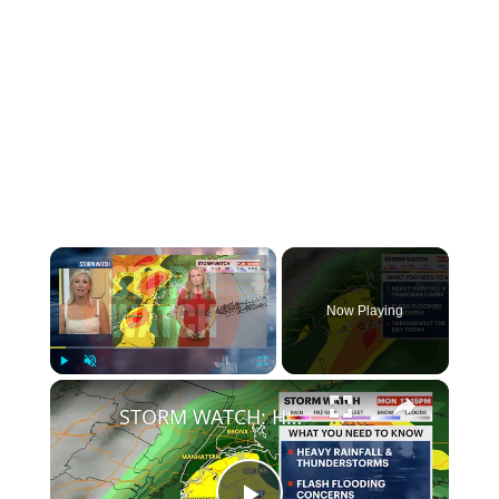
×
Now Playing
×
Play
Unmute
Fullscreen
STORM WATCH: Heavy rain and flash flooding targets Brooklyn today