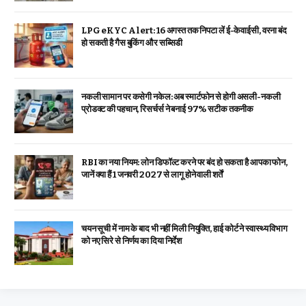
LPG eKYC Alert: 16 अगस्त तक निपटा लें ई-केवाईसी, वरना बंद
हो सकती है गैस बुकिंग और सब्सिडी
नकली सामान पर कसेगी नकेल: अब स्मार्टफोन से होगी असली-नकली
प्रोडक्ट की पहचान, रिसर्चर्स ने बनाई 97% सटीक तकनीक
RBI का नया नियम: लोन डिफॉल्ट करने पर बंद हो सकता है आपका फोन,
जानें क्या हैं 1 जनवरी 2027 से लागू होने वाली शर्तें
चयन सूची में नाम के बाद भी नहीं मिली नियुक्ति, हाई कोर्ट ने स्वास्थ्य विभाग
को नए सिरे से निर्णय का दिया निर्देश