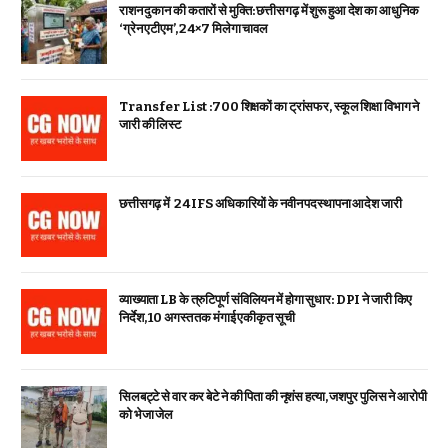
राशन दुकान की कतारों से मुक्ति: छत्तीसगढ़ में शुरू हुआ देश का आधुनिक
‘ग्रेन एटीएम’, 24×7 मिलेगा चावल
Transfer List :700 शिक्षकों का ट्रांसफर, स्कूल शिक्षा विभाग ने
जारी की लिस्ट
छत्तीसगढ़ में 24 IFS अधिकारियों के नवीन पदस्थापना आदेश जारी
व्याख्याता LB के त्रुटिपूर्ण संविलियन में होगा सुधार: DPI ने जारी किए
निर्देश, 10 अगस्त तक मंगाई एकीकृत सूची
सिलबट्टे से वार कर बेटे ने की पिता की नृशंस हत्या, जशपुर पुलिस ने आरोपी
को भेजा जेल