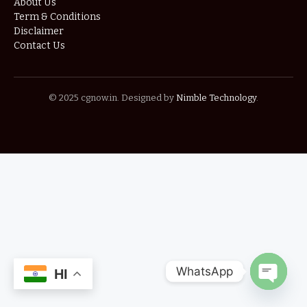
About Us
Term & Conditions
Disclaimer
Contact Us
© 2025 cgnow.in. Designed by
Nimble Technology
.
WhatsApp
HI
OPEN