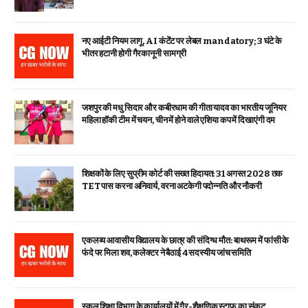
नए आईटी नियम लागू, AI कंटेंट पर लेबल mandatory; 3 घंटे के
भीतर हटानी होगी गैरकानूनी सामग्री
जशपुर की मधु सिदार और कबीरधाम की गीता यादव का भारतीय जूनियर
महिला हॉकी टीम में चयन, चीन में होने वाले एशिया कप में दिखाएंगी दम
शिक्षकों के लिए सुप्रीम कोर्ट की सख्त हिदायत: 31 अगस्त 2028 तक
TET पास करना अनिवार्य, वरना अटकेगी पदोन्नति और नौकरी
एकलव्य आवासीय विद्यालय के छात्र की संदिग्ध मौत: बाथरूम में फांसी के
फंदे पर मिला शव, कलेक्टर ने बैठाई 4 सदस्यीय जांच समिति
स्कूल शिक्षा विभाग के कार्यालयों में गैर-शैक्षणिक स्टाफ का संकट,