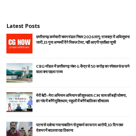
Latest Posts
छत्तीसगढ़ कर्मचारी चयन मंडल नियम 2026 लागू: राजपत्र में अधिसूचना
जारी, 15 गुना अभ्यर्थी देंगे स्किल टेस्ट, नहीं आएगी प्रतीक्षा सूची
CBG मॉडल में छत्तीसगढ़ नंबर-1: केंद्र से ₹50 करोड़ का स्पेशल फंड पाने
वाला बना पहला राज्य
मेरी बेटी–मेरा अभिमान अभियान की शुरुआत: CM साय की बड़ी घोषणा,
हर गांव में बनेंगे मुक्तिधाम; स्कूलों में बनेंगे बालिका शौचालय
पटना से दबोचा गया नाबालिग से दुष्कर्म का फरार आरोपी, 10 दिन तक
देशभर में बदलता रहा ठिकाना