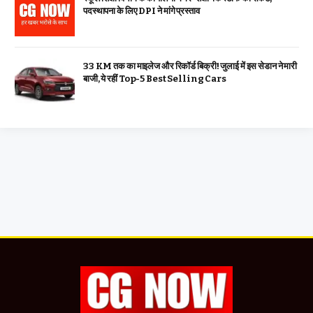
पदस्थापना के लिए DPI ने मांगे प्रस्ताव
33 KM तक का माइलेज और रिकॉर्ड बिक्री! जुलाई में इस सेडान ने मारी
बाजी, ये रहीं Top-5 Best Selling Cars