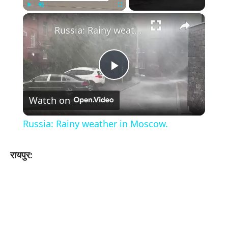
×
Play
Unmute
Fullscreen
Russia: Rainy weather in Moscow.
Play
Watch on
Video
Russia: Rainy weather in Moscow.
रायपुर: