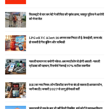
सिलबट्टे से वार कर बेटे ने की पिता की नृशंस हत्या, जशपुर पुलिस ने आरोपी
को भेजा जेल
LPG eKYC Alert: 16 अगस्त तक निपटा लें ई-केवाईसी, वरना बंद
हो सकती है गैस बुकिंग और सब्सिडी
नकली सामान पर कसेगी नकेल: अब स्मार्टफोन से होगी असली-नकली
प्रोडक्ट की पहचान, रिसर्चर्स ने बनाई 97% सटीक तकनीक
RBI का नया नियम: लोन डिफॉल्ट करने पर बंद हो सकता है आपका फोन,
जानें क्या हैं 1 जनवरी 2027 से लागू होने वाली शर्तें
चयन सूची में नाम के बाद भी नहीं मिली नियुक्ति, हाई कोर्ट ने स्वास्थ्य विभाग