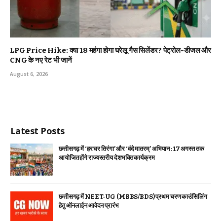
LPG Price Hike: क्या ₹18 महंगा होगा घरेलू गैस सिलेंडर? पेट्रोल-डीजल और
CNG के नए रेट भी जानें
August 6, 2026
Latest Posts
छत्तीसगढ़ में ‘हर घर तिरंगा’ और ‘वंदे मातरम्’ अभियान : 17 अगस्त तक
आयोजित होंगे राज्यस्तरीय देशभक्ति कार्यक्रम
छत्तीसगढ़ में NEET-UG (MBBS/BDS) प्रथम चरण काउंसिलिंग
हेतु ऑनलाईन आवेदन प्रारंभ