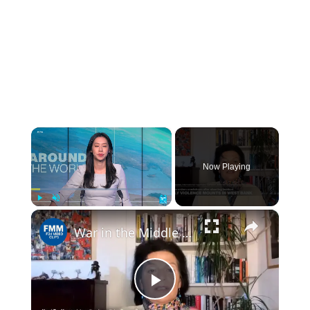
×
Now Playing
×
Play
Unmute
Fullscreen
War in the Middle East: Deadly violence mounts in the West Bank
Play