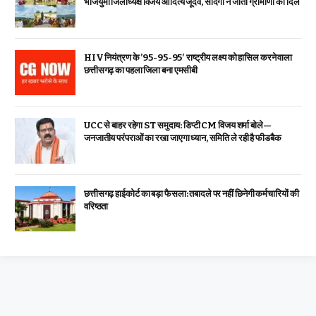
भाजयुमो जिलाध्यक्ष विजय आदित्य जूदेव, सादगी ने जीता ग्रामीणों का दिल
HIV नियंत्रण के ’95-95-95′ राष्ट्रीय लक्ष्य को हासिल करने वाला
छत्तीसगढ़ का पहला जिला बना एमसीबी
UCC से बाहर रहेगा ST समुदाय: डिप्टी CM विजय शर्मा बोले—
जनजातीय परंपराओं का रखा जाएगा ध्यान, समिति ले रही है फीडबैक
छत्तीसगढ़ हाईकोर्ट का बड़ा फैसला: तबादले पर नहीं छिनेगी कर्मचारियों की
वरिष्ठता