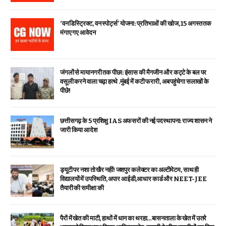
‘वन डिस्ट्रिक्ट, वन स्पोर्ट्स’ योजना: प्रतिभाओं की खोज, 15 अगस्त तक
मंगाए गए आवेदन
जंगलों से मायानगरी तक पीछा: इंसास की मैगजीन और कट्टे के बल पर
वसूली करने वाला चढ़ा हत्थे .मुंबई में कटी फरारी, अब पहुंचेगा सलाखों के
पीछे!
छत्तीसगढ़ के 5 प्रशिक्षु IAS अफसरों की नई पदस्थापना: राज्य शासन ने
जारी किया आदेश
ड्यूटी पर नशा तो खैर नहीं! जशपुर कलेक्टर का अल्टीमेटम, साथ ही
विद्यालयों में उपस्थिति, अपार आईडी,आधार कार्ड और NEET-JEE
तैयारी की समीक्षा की
पैरों में खेत की माटी, हाथों में धान का थरहा…बासनताला के खेत में उतरे