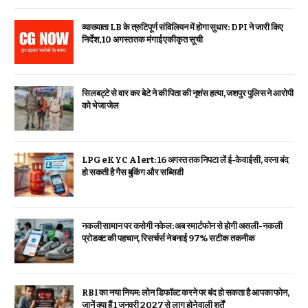
व्याख्याता LB के त्रुटिपूर्ण संविलियन में होगा सुधार: DPI ने जारी किए
निर्देश, 10 अगस्त तक मंगाई एकीकृत सूची
सिलबट्टे से वार कर बेटे ने की पिता की नृशंस हत्या, जशपुर पुलिस ने आरोपी
को भेजा जेल
LPG eKYC Alert: 16 अगस्त तक निपटा लें ई-केवाईसी, वरना बंद
हो सकती है गैस बुकिंग और सब्सिडी
नकली सामान पर कसेगी नकेल: अब स्मार्टफोन से होगी असली-नकली
प्रोडक्ट की पहचान, रिसर्चर्स ने बनाई 97% सटीक तकनीक
RBI का नया नियम: लोन डिफॉल्ट करने पर बंद हो सकता है आपका फोन,
जानें क्या हैं 1 जनवरी 2027 से लागू होने वाली शर्तें