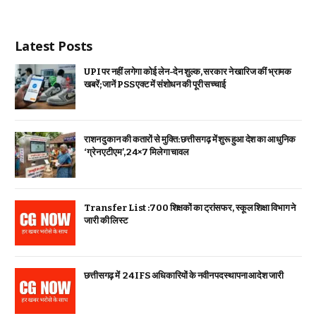
Latest Posts
UPI पर नहीं लगेगा कोई लेन-देन शुल्क, सरकार ने खारिज कीं भ्रामक
खबरें; जानें PSS एक्ट में संशोधन की पूरी सच्चाई
राशन दुकान की कतारों से मुक्ति: छत्तीसगढ़ में शुरू हुआ देश का आधुनिक
‘ग्रेन एटीएम’, 24×7 मिलेगा चावल
Transfer List :700 शिक्षकों का ट्रांसफर, स्कूल शिक्षा विभाग ने
जारी की लिस्ट
छत्तीसगढ़ में 24 IFS अधिकारियों के नवीन पदस्थापना आदेश जारी