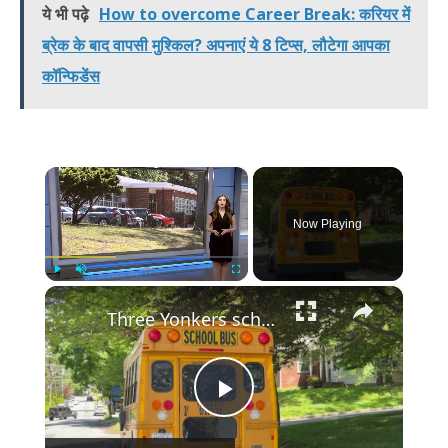
ये भी पढ़े
How to overcome Career Break: करियर में
ब्रेक के बाद वापसी मुश्किल? अपनाएं ये 8 टिप्स, लौटेगा आपका
कॉन्फिडेंस
×
Now Playing
×
Play
Unmute
Fullscreen
Three Yonkers schools to be restructured next school year; parents react
Play