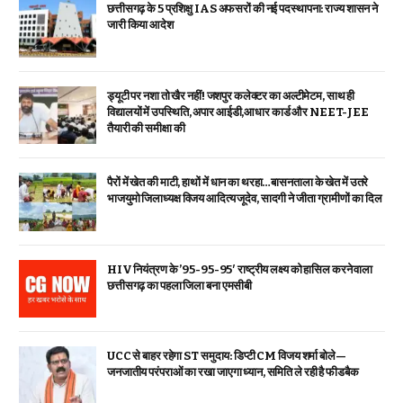
छत्तीसगढ़ के 5 प्रशिक्षु IAS अफसरों की नई पदस्थापना: राज्य शासन ने
जारी किया आदेश
ड्यूटी पर नशा तो खैर नहीं! जशपुर कलेक्टर का अल्टीमेटम, साथ ही
विद्यालयों में उपस्थिति, अपार आईडी,आधार कार्ड और NEET-JEE
तैयारी की समीक्षा की
पैरों में खेत की माटी, हाथों में धान का थरहा…बासनताला के खेत में उतरे
भाजयुमो जिलाध्यक्ष विजय आदित्य जूदेव, सादगी ने जीता ग्रामीणों का दिल
HIV नियंत्रण के ’95-95-95′ राष्ट्रीय लक्ष्य को हासिल करने वाला
छत्तीसगढ़ का पहला जिला बना एमसीबी
UCC से बाहर रहेगा ST समुदाय: डिप्टी CM विजय शर्मा बोले—
जनजातीय परंपराओं का रखा जाएगा ध्यान, समिति ले रही है फीडबैक