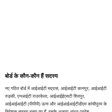
बोर्ड के कौन-कौन हैं सदस्य
नए गठित बोर्ड में आईआईटी मद्रास, आईआईटी कानपुर, आईआईटी
रुड़की, एनआईटी राउरकेला, आईआईईएसटी शिवपुर,
आईआईआईटी (पीपीपी) ऊना और आईआईआईटीडीएम कांचीपुरम के
निदेशक सदस्य बनाए गए हैं. इसके अलावा आंध्र प्रदेश,