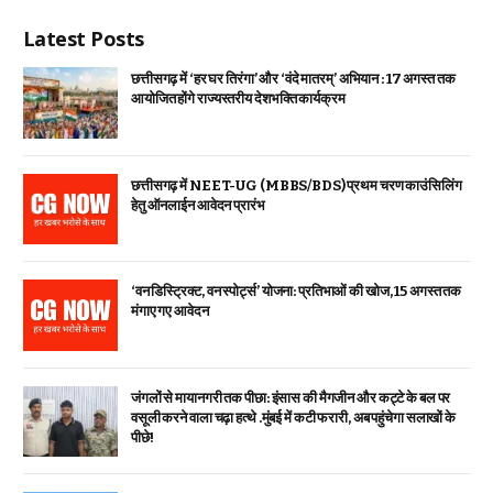
Latest Posts
छत्तीसगढ़ में ‘हर घर तिरंगा’ और ‘वंदे मातरम्’ अभियान : 17 अगस्त तक
आयोजित होंगे राज्यस्तरीय देशभक्ति कार्यक्रम
छत्तीसगढ़ में NEET-UG (MBBS/BDS) प्रथम चरण काउंसिलिंग
हेतु ऑनलाईन आवेदन प्रारंभ
‘वन डिस्ट्रिक्ट, वन स्पोर्ट्स’ योजना: प्रतिभाओं की खोज, 15 अगस्त तक
मंगाए गए आवेदन
जंगलों से मायानगरी तक पीछा: इंसास की मैगजीन और कट्टे के बल पर
वसूली करने वाला चढ़ा हत्थे .मुंबई में कटी फरारी, अब पहुंचेगा सलाखों के
पीछे!