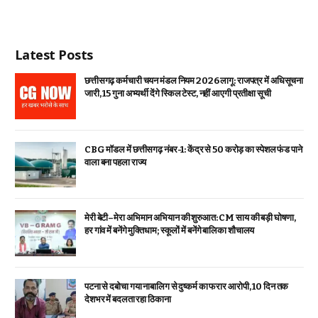
Latest Posts
छत्तीसगढ़ कर्मचारी चयन मंडल नियम 2026 लागू: राजपत्र में अधिसूचना
जारी, 15 गुना अभ्यर्थी देंगे स्किल टेस्ट, नहीं आएगी प्रतीक्षा सूची
CBG मॉडल में छत्तीसगढ़ नंबर-1: केंद्र से ₹50 करोड़ का स्पेशल फंड पाने
वाला बना पहला राज्य
मेरी बेटी–मेरा अभिमान अभियान की शुरुआत: CM साय की बड़ी घोषणा,
हर गांव में बनेंगे मुक्तिधाम; स्कूलों में बनेंगे बालिका शौचालय
पटना से दबोचा गया नाबालिग से दुष्कर्म का फरार आरोपी, 10 दिन तक
देशभर में बदलता रहा ठिकाना