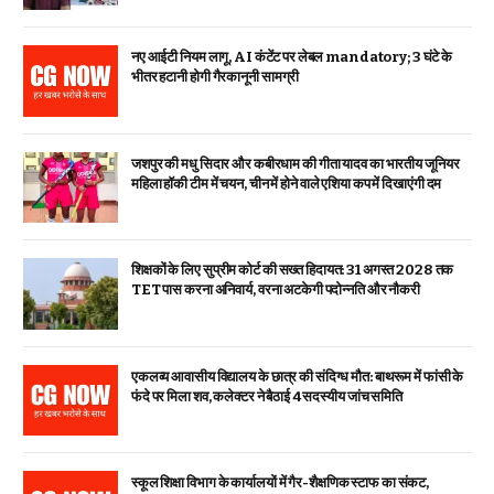
नए आईटी नियम लागू, AI कंटेंट पर लेबल mandatory; 3 घंटे के
भीतर हटानी होगी गैरकानूनी सामग्री
जशपुर की मधु सिदार और कबीरधाम की गीता यादव का भारतीय जूनियर
महिला हॉकी टीम में चयन, चीन में होने वाले एशिया कप में दिखाएंगी दम
शिक्षकों के लिए सुप्रीम कोर्ट की सख्त हिदायत: 31 अगस्त 2028 तक
TET पास करना अनिवार्य, वरना अटकेगी पदोन्नति और नौकरी
एकलव्य आवासीय विद्यालय के छात्र की संदिग्ध मौत: बाथरूम में फांसी के
फंदे पर मिला शव, कलेक्टर ने बैठाई 4 सदस्यीय जांच समिति
स्कूल शिक्षा विभाग के कार्यालयों में गैर-शैक्षणिक स्टाफ का संकट,