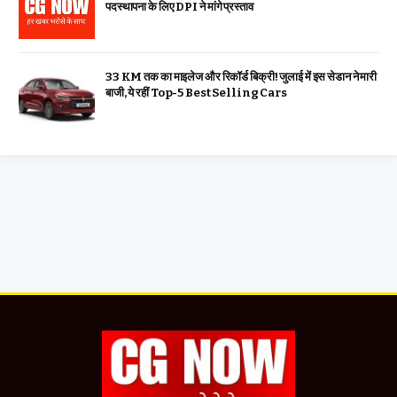
पदस्थापना के लिए DPI ने मांगे प्रस्ताव
33 KM तक का माइलेज और रिकॉर्ड बिक्री! जुलाई में इस सेडान ने मारी
बाजी, ये रहीं Top-5 Best Selling Cars