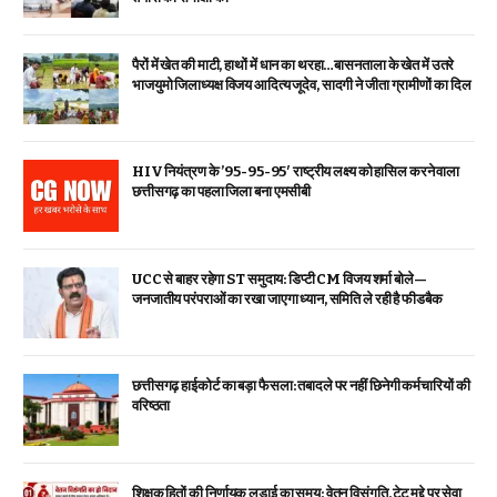
पैरों में खेत की माटी, हाथों में धान का थरहा…बासनताला के खेत में उतरे
भाजयुमो जिलाध्यक्ष विजय आदित्य जूदेव, सादगी ने जीता ग्रामीणों का दिल
HIV नियंत्रण के ’95-95-95′ राष्ट्रीय लक्ष्य को हासिल करने वाला
छत्तीसगढ़ का पहला जिला बना एमसीबी
UCC से बाहर रहेगा ST समुदाय: डिप्टी CM विजय शर्मा बोले—
जनजातीय परंपराओं का रखा जाएगा ध्यान, समिति ले रही है फीडबैक
छत्तीसगढ़ हाईकोर्ट का बड़ा फैसला: तबादले पर नहीं छिनेगी कर्मचारियों की
वरिष्ठता
शिक्षक हितों की निर्णायक लड़ाई का समय: वेतन विसंगति, टेट मुद्दे पर सेवा