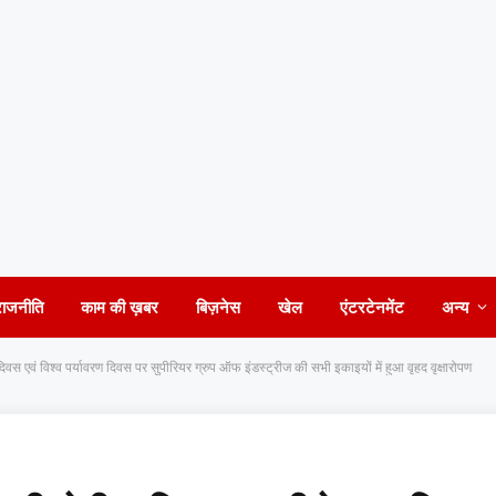
राजनीति
काम की ख़बर
बिज़नेस
खेल
एंटरटेनमेंट
अन्य
दिवस एवं विश्व पर्यावरण दिवस पर सुपीरियर ग्रुप ऑफ इंडस्ट्रीज की सभी इकाइयों में हुआ वृहद वृक्षारोपण