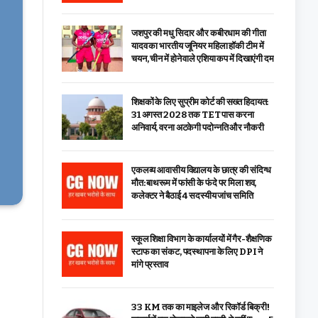
जशपुर की मधु सिदार और कबीरधाम की गीता
यादव का भारतीय जूनियर महिला हॉकी टीम में
चयन, चीन में होने वाले एशिया कप में दिखाएंगी दम
शिक्षकों के लिए सुप्रीम कोर्ट की सख्त हिदायत:
31 अगस्त 2028 तक TET पास करना
अनिवार्य, वरना अटकेगी पदोन्नति और नौकरी
एकलव्य आवासीय विद्यालय के छात्र की संदिग्ध
मौत: बाथरूम में फांसी के फंदे पर मिला शव,
कलेक्टर ने बैठाई 4 सदस्यीय जांच समिति
स्कूल शिक्षा विभाग के कार्यालयों में गैर-शैक्षणिक
स्टाफ का संकट, पदस्थापना के लिए DPI ने
मांगे प्रस्ताव
33 KM तक का माइलेज और रिकॉर्ड बिक्री!