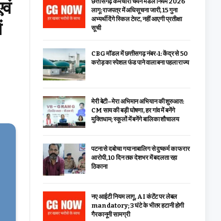
वं
छत्तीसगढ़ कर्मचारी चयन मंडल नियम 2026
लागू: राजपत्र में अधिसूचना जारी, 15 गुना
अभ्यर्थी देंगे स्किल टेस्ट, नहीं आएगी प्रतीक्षा
ं
सूची
CBG मॉडल में छत्तीसगढ़ नंबर-1: केंद्र से ₹50
करोड़ का स्पेशल फंड पाने वाला बना पहला राज्य
मेरी बेटी–मेरा अभिमान अभियान की शुरुआत:
CM साय की बड़ी घोषणा, हर गांव में बनेंगे
मुक्तिधाम; स्कूलों में बनेंगे बालिका शौचालय
पटना से दबोचा गया नाबालिग से दुष्कर्म का फरार
आरोपी, 10 दिन तक देशभर में बदलता रहा
ठिकाना
नए आईटी नियम लागू, AI कंटेंट पर लेबल
mandatory; 3 घंटे के भीतर हटानी होगी
गैरकानूनी सामग्री