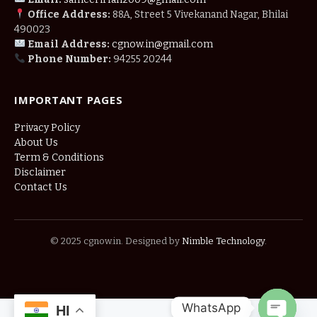
Office Address:
88A, Street 5 Vivekanand Nagar, Bhilai
490023
Email Address:
cgnow.in@gmail.com
Phone Number:
94255 20244
IMPORTANT PAGES
Privacy Policy
About Us
Term & Conditions
Disclaimer
Contact Us
© 2025 cgnow.in. Designed by
Nimble Technology
.
WhatsApp
HI