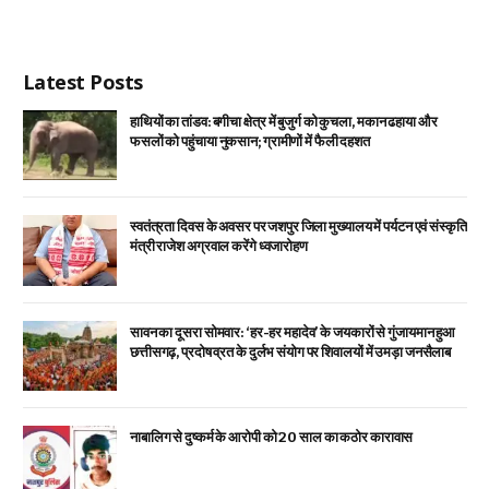
Latest Posts
हाथियों का तांडव: बगीचा क्षेत्र में बुजुर्ग को कुचला, मकान ढहाया और
फसलों को पहुंचाया नुकसान; ग्रामीणों में फैली दहशत
स्वतंत्रता दिवस के अवसर पर जशपुर जिला मुख्यालय में पर्यटन एवं संस्कृति
मंत्री राजेश अग्रवाल करेंगे ध्वजारोहण
सावन का दूसरा सोमवार: ‘हर-हर महादेव’ के जयकारों से गुंजायमान हुआ
छत्तीसगढ़, प्रदोष व्रत के दुर्लभ संयोग पर शिवालयों में उमड़ा जनसैलाब
नाबालिग से दुष्कर्म के आरोपी को 20 साल का कठोर कारावास