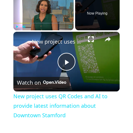
Now Playing
×
Play
Unmute
Fullscreen
New project uses QR Codes and AI to provide latest information about Downtown Stamford
Play
Watch on
Video
New project uses QR Codes and AI to
provide latest information about
Downtown Stamford