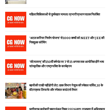
महिला शिक्षिकाओं से दुर्व्यवहार मामला: प्रभारी प्रधान पाठक निलंबित
‘अटल करियर निर्माण योजना’ से 1000 बच्चों को NEET और JEE की
निश्शुल्क कोचिंग
‘वंदे मातरम्’ की 150वीं वर्षगांठ पर 7 से 15 अगस्त तक आयोजित होंगे भव्य
सांस्कृतिक और राष्ट्रभक्ति के कार्यक्रम
बहनों की राखी नहीं होगी लेट: डाक विभाग ने शुरू की स्पेशल सर्विस, ₹10 के
वॉटरप्रूफ लिफाफे और स्पेशल काउंटर्स तैयार
छत्तीसगढ़ कर्मचारी चयन मंडल नियम 2026 लागू: राजपत्र में अधिसूचना