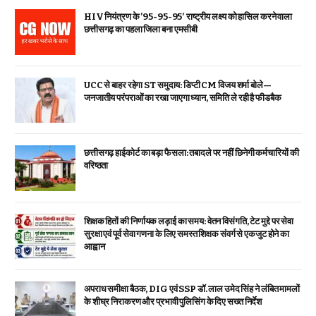
HIV नियंत्रण के ’95-95-95′ राष्ट्रीय लक्ष्य को हासिल करने वाला
छत्तीसगढ़ का पहला जिला बना एमसीबी
UCC से बाहर रहेगा ST समुदाय: डिप्टी CM विजय शर्मा बोले—
जनजातीय परंपराओं का रखा जाएगा ध्यान, समिति ले रही है फीडबैक
छत्तीसगढ़ हाईकोर्ट का बड़ा फैसला: तबादले पर नहीं छिनेगी कर्मचारियों की
वरिष्ठता
शिक्षक हितों की निर्णायक लड़ाई का समय: वेतन विसंगति, टेट मुद्दे पर सेवा
सुरक्षा एवं पूर्व सेवा गणना के लिए समस्त शिक्षक संवर्ग से एकजुट होने का
आह्वान
अपराध समीक्षा बैठक, DIG एवं SSP डॉ. लाल उमेद सिंह ने लंबित मामलों
के शीघ्र निराकरण और प्रभावी पुलिसिंग के दिए सख्त निर्देश