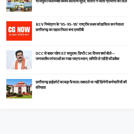
भाजयुमो जिलाध्यक्ष विजय आदित्य जूदेव, सादगी ने जीता ग्रामीणों का दिल
HIV नियंत्रण के ’95-95-95′ राष्ट्रीय लक्ष्य को हासिल करने वाला
छत्तीसगढ़ का पहला जिला बना एमसीबी
UCC से बाहर रहेगा ST समुदाय: डिप्टी CM विजय शर्मा बोले—
जनजातीय परंपराओं का रखा जाएगा ध्यान, समिति ले रही है फीडबैक
छत्तीसगढ़ हाईकोर्ट का बड़ा फैसला: तबादले पर नहीं छिनेगी कर्मचारियों की
वरिष्ठता