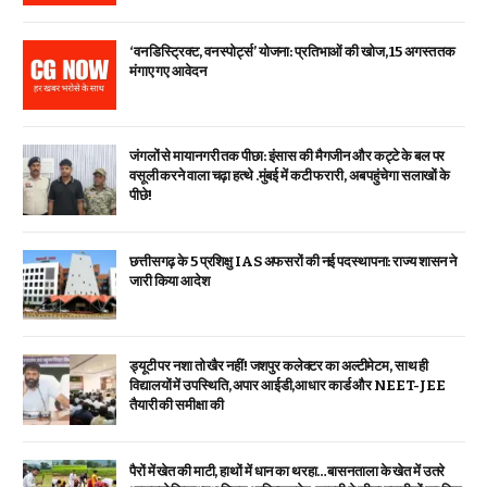
‘वन डिस्ट्रिक्ट, वन स्पोर्ट्स’ योजना: प्रतिभाओं की खोज, 15 अगस्त तक
मंगाए गए आवेदन
जंगलों से मायानगरी तक पीछा: इंसास की मैगजीन और कट्टे के बल पर
वसूली करने वाला चढ़ा हत्थे .मुंबई में कटी फरारी, अब पहुंचेगा सलाखों के
पीछे!
छत्तीसगढ़ के 5 प्रशिक्षु IAS अफसरों की नई पदस्थापना: राज्य शासन ने
जारी किया आदेश
ड्यूटी पर नशा तो खैर नहीं! जशपुर कलेक्टर का अल्टीमेटम, साथ ही
विद्यालयों में उपस्थिति, अपार आईडी,आधार कार्ड और NEET-JEE
तैयारी की समीक्षा की
पैरों में खेत की माटी, हाथों में धान का थरहा…बासनताला के खेत में उतरे