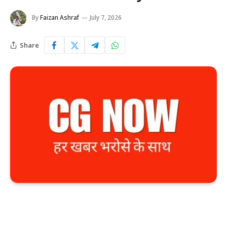
By
Faizan Ashraf
July 7, 2026
Share