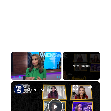
×
Now Playing
×
Play
Unmute
Fullscreen
Street Soldiers: Power Women