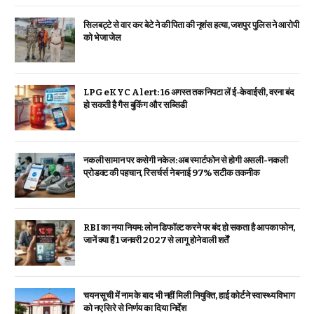
सिलबट्टे से वार कर बेटे ने की पिता की नृशंस हत्या, जशपुर पुलिस ने आरोपी
को भेजा जेल
LPG eKYC Alert: 16 अगस्त तक निपटा लें ई-केवाईसी, वरना बंद
हो सकती है गैस बुकिंग और सब्सिडी
नकली सामान पर कसेगी नकेल: अब स्मार्टफोन से होगी असली-नकली
प्रोडक्ट की पहचान, रिसर्चर्स ने बनाई 97% सटीक तकनीक
RBI का नया नियम: लोन डिफॉल्ट करने पर बंद हो सकता है आपका फोन,
जानें क्या हैं 1 जनवरी 2027 से लागू होने वाली शर्तें
चयन सूची में नाम के बाद भी नहीं मिली नियुक्ति, हाई कोर्ट ने स्वास्थ्य विभाग
को नए सिरे से निर्णय का दिया निर्देश