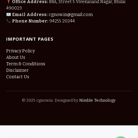
Office Address:
88A, Street 5 Vivekanand Nagar, Bhilai
490023
Email Address:
cgnow.in@gmail.com
Phone Number:
94255 20244
IMPORTANT PAGES
Privacy Policy
About Us
Term & Conditions
Disclaimer
Contact Us
© 2025 cgnow.in. Designed by
Nimble Technology
.