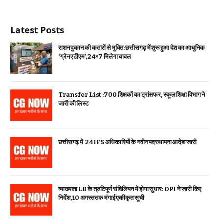
Latest Posts
राशन दुकान की कतारों से मुक्ति: छत्तीसगढ़ में शुरू हुआ देश का आधुनिक
‘ग्रेन एटीएम’, 24×7 मिलेगा चावल
Transfer List :700 शिक्षकों का ट्रांसफर, स्कूल शिक्षा विभाग ने
जारी की लिस्ट
छत्तीसगढ़ में 24 IFS अधिकारियों के नवीन पदस्थापना आदेश जारी
व्याख्याता LB के त्रुटिपूर्ण संविलियन में होगा सुधार: DPI ने जारी किए
निर्देश, 10 अगस्त तक मंगाई एकीकृत सूची