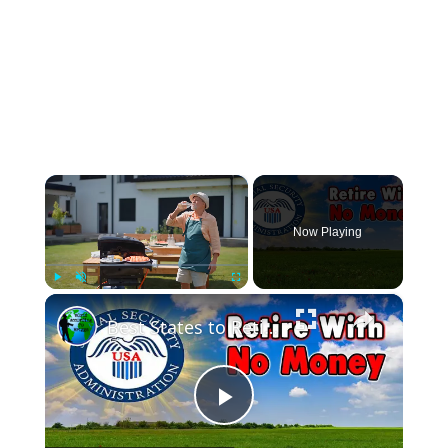
×
Now Playing
×
Play
Unmute
Fullscreen
Best States to Retire on a Small Pension or Social Security
Play