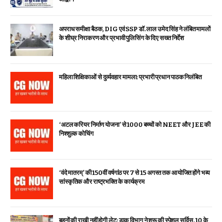
अपराध समीक्षा बैठक, DIG एवं SSP डॉ. लाल उमेद सिंह ने लंबित मामलों
के शीघ्र निराकरण और प्रभावी पुलिसिंग के दिए सख्त निर्देश
महिला शिक्षिकाओं से दुर्व्यवहार मामला: प्रभारी प्रधान पाठक निलंबित
‘अटल करियर निर्माण योजना’ से 1000 बच्चों को NEET और JEE की
निश्शुल्क कोचिंग
‘वंदे मातरम्’ की 150वीं वर्षगांठ पर 7 से 15 अगस्त तक आयोजित होंगे भव्य
सांस्कृतिक और राष्ट्रभक्ति के कार्यक्रम
बहनों की राखी नहीं होगी लेट: डाक विभाग ने शुरू की स्पेशल सर्विस, ₹10 के