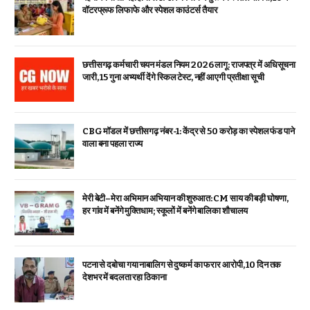
वॉटरप्रूफ लिफाफे और स्पेशल काउंटर्स तैयार
छत्तीसगढ़ कर्मचारी चयन मंडल नियम 2026 लागू: राजपत्र में अधिसूचना
जारी, 15 गुना अभ्यर्थी देंगे स्किल टेस्ट, नहीं आएगी प्रतीक्षा सूची
CBG मॉडल में छत्तीसगढ़ नंबर-1: केंद्र से ₹50 करोड़ का स्पेशल फंड पाने
वाला बना पहला राज्य
मेरी बेटी–मेरा अभिमान अभियान की शुरुआत: CM साय की बड़ी घोषणा,
हर गांव में बनेंगे मुक्तिधाम; स्कूलों में बनेंगे बालिका शौचालय
पटना से दबोचा गया नाबालिग से दुष्कर्म का फरार आरोपी, 10 दिन तक
देशभर में बदलता रहा ठिकाना