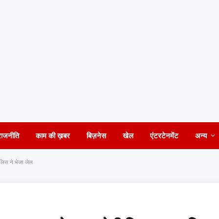
राजनीति
काम की ख़बर
बिज़नेस
खेल
एंटरटेनमेंट
अन्य
पुलिस ने भेजा जेल