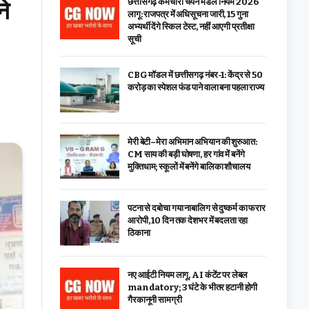
ने
छत्तीसगढ़ कर्मचारी चयन मंडल नियम 2026
लागू: राजपत्र में अधिसूचना जारी, 15 गुना
अभ्यर्थी देंगे स्किल टेस्ट, नहीं आएगी प्रतीक्षा
सूची
CBG मॉडल में छत्तीसगढ़ नंबर-1: केंद्र से ₹50
करोड़ का स्पेशल फंड पाने वाला बना पहला राज्य
मेरी बेटी–मेरा अभिमान अभियान की शुरुआत:
CM साय की बड़ी घोषणा, हर गांव में बनेंगे
मुक्तिधाम; स्कूलों में बनेंगे बालिका शौचालय
पटना से दबोचा गया नाबालिग से दुष्कर्म का फरार
आरोपी, 10 दिन तक देशभर में बदलता रहा
ठिकाना
नए आईटी नियम लागू, AI कंटेंट पर लेबल
mandatory; 3 घंटे के भीतर हटानी होगी
गैरकानूनी सामग्री