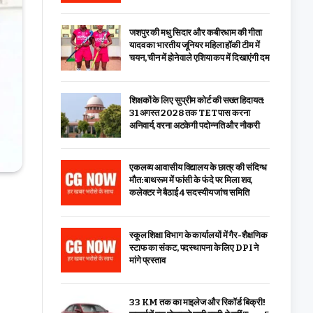
जशपुर की मधु सिदार और कबीरधाम की गीता
यादव का भारतीय जूनियर महिला हॉकी टीम में
चयन, चीन में होने वाले एशिया कप में दिखाएंगी दम
शिक्षकों के लिए सुप्रीम कोर्ट की सख्त हिदायत:
31 अगस्त 2028 तक TET पास करना
अनिवार्य, वरना अटकेगी पदोन्नति और नौकरी
एकलव्य आवासीय विद्यालय के छात्र की संदिग्ध
मौत: बाथरूम में फांसी के फंदे पर मिला शव,
कलेक्टर ने बैठाई 4 सदस्यीय जांच समिति
स्कूल शिक्षा विभाग के कार्यालयों में गैर-शैक्षणिक
स्टाफ का संकट, पदस्थापना के लिए DPI ने
मांगे प्रस्ताव
33 KM तक का माइलेज और रिकॉर्ड बिक्री!