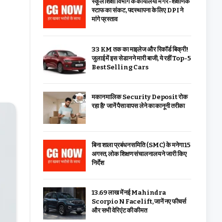
स्कूल शिक्षा विभाग के कार्यालयों में गैर-शैक्षणिक
स्टाफ का संकट, पदस्थापना के लिए DPI ने
मांगे प्रस्ताव
33 KM तक का माइलेज और रिकॉर्ड बिक्री!
जुलाई में इस सेडान ने मारी बाजी, ये रहीं Top-5
Best Selling Cars
मकान मालिक Security Deposit रोक
रहा है? जानें पैसा वापस लेने का कानूनी तरीका
बिना शाला प्रबंधन समिति (SMC) के मनेगा 15
अगस्त, लोक शिक्षण संचालनालय ने जारी किए
निर्देश
₹13.69 लाख में नई Mahindra
Scorpio N Facelift, जानें नए फीचर्स
और सभी वेरिएंट की कीमत