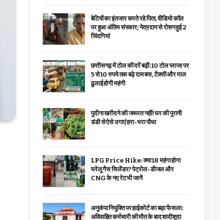
बेटियों का इंतजार करते रहे पिता, वीडियो कॉल
पर हुआ अंतिम संस्कार; नेत्रदान से रोशन हुई 2
जिंदगियां
छत्तीसगढ़ में टोल की दरें बढ़ीं: 10 टोल प्लाजा पर
5 से 10 रुपये तक बढ़े दाम बस, टैक्सी और माल
ढुलाई होगी महंगी
पुदीना खरीदने की जरूरत नहीं! घर की पुरानी
डंडी से ऐसे उगाएं हरा-भरा पौधा
LPG Price Hike: क्या ₹18 महंगा होगा
घरेलू गैस सिलेंडर? पेट्रोल-डीजल और
CNG के नए रेट भी जानें
अनुकंपा नियुक्ति पर हाईकोर्ट का बड़ा फैसला:
अविवाहित कर्मचारी की मौत के बाद शादीशुदा