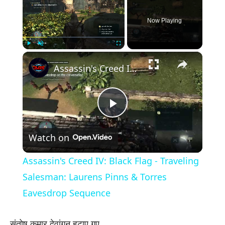
Now Playing
×
Play
Unmute
Fullscreen
Assassin's Creed IV: Black Flag - Traveling Salesman: Laurens Pinns & Torres Eavesdrop Sequence
Play
Watch on
Video
Assassin's Creed IV: Black Flag - Traveling
Salesman: Laurens Pinns & Torres
Eavesdrop Sequence
संतोष कुमार देवांगन हटाए गए