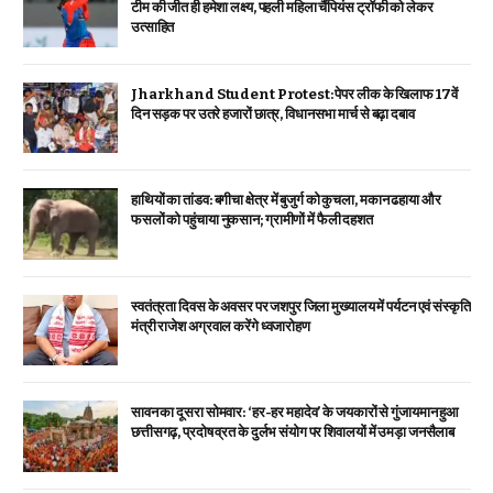
टीम की जीत ही हमेशा लक्ष्य, पहली महिला चैंपियंस ट्रॉफी को लेकर
उत्साहित
Jharkhand Student Protest: पेपर लीक के खिलाफ 17वें
दिन सड़क पर उतरे हजारों छात्र, विधानसभा मार्च से बढ़ा दबाव
हाथियों का तांडव: बगीचा क्षेत्र में बुजुर्ग को कुचला, मकान ढहाया और
फसलों को पहुंचाया नुकसान; ग्रामीणों में फैली दहशत
स्वतंत्रता दिवस के अवसर पर जशपुर जिला मुख्यालय में पर्यटन एवं संस्कृति
मंत्री राजेश अग्रवाल करेंगे ध्वजारोहण
सावन का दूसरा सोमवार: ‘हर-हर महादेव’ के जयकारों से गुंजायमान हुआ
छत्तीसगढ़, प्रदोष व्रत के दुर्लभ संयोग पर शिवालयों में उमड़ा जनसैलाब