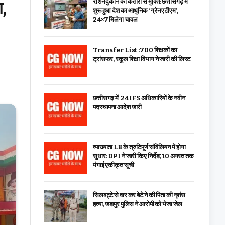
ा,
राशन दुकान की कतारों से मुक्ति: छत्तीसगढ़ में
शुरू हुआ देश का आधुनिक ‘ग्रेन एटीएम’,
24×7 मिलेगा चावल
Transfer List :700 शिक्षकों का
ट्रांसफर, स्कूल शिक्षा विभाग ने जारी की लिस्ट
छत्तीसगढ़ में 24 IFS अधिकारियों के नवीन
पदस्थापना आदेश जारी
व्याख्याता LB के त्रुटिपूर्ण संविलियन में होगा
सुधार: DPI ने जारी किए निर्देश, 10 अगस्त तक
मंगाई एकीकृत सूची
सिलबट्टे से वार कर बेटे ने की पिता की नृशंस
हत्या, जशपुर पुलिस ने आरोपी को भेजा जेल