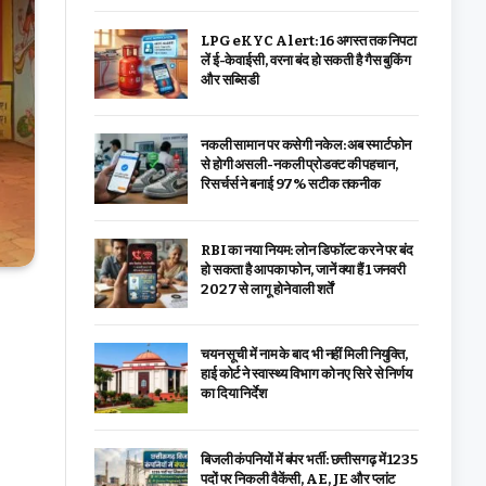
LPG eKYC Alert: 16 अगस्त तक निपटा
लें ई-केवाईसी, वरना बंद हो सकती है गैस बुकिंग
और सब्सिडी
नकली सामान पर कसेगी नकेल: अब स्मार्टफोन
से होगी असली-नकली प्रोडक्ट की पहचान,
रिसर्चर्स ने बनाई 97% सटीक तकनीक
RBI का नया नियम: लोन डिफॉल्ट करने पर बंद
हो सकता है आपका फोन, जानें क्या हैं 1 जनवरी
2027 से लागू होने वाली शर्तें
चयन सूची में नाम के बाद भी नहीं मिली नियुक्ति,
हाई कोर्ट ने स्वास्थ्य विभाग को नए सिरे से निर्णय
का दिया निर्देश
बिजली कंपनियों में बंपर भर्ती: छत्तीसगढ़ में 1235
पदों पर निकली वैकेंसी, AE, JE और प्लांट