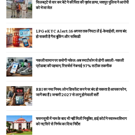
सिलबट्टे से वार कर बेटे ने की पिता की नृशंस हत्या, जशपुर पुलिस ने आरोपी
को भेजा जेल
LPG eKYC Alert: 16 अगस्त तक निपटा लें ई-केवाईसी, वरना बंद
हो सकती है गैस बुकिंग और सब्सिडी
नकली सामान पर कसेगी नकेल: अब स्मार्टफोन से होगी असली-नकली
प्रोडक्ट की पहचान, रिसर्चर्स ने बनाई 97% सटीक तकनीक
RBI का नया नियम: लोन डिफॉल्ट करने पर बंद हो सकता है आपका फोन,
जानें क्या हैं 1 जनवरी 2027 से लागू होने वाली शर्तें
चयन सूची में नाम के बाद भी नहीं मिली नियुक्ति, हाई कोर्ट ने स्वास्थ्य विभाग
को नए सिरे से निर्णय का दिया निर्देश