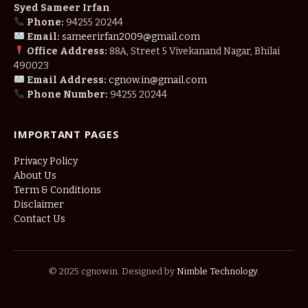
Syed Sameer Irfan
Phone:
94255 20244
Email:
sameerirfan2009@gmail.com
Office Address:
88A, Street 5 Vivekanand Nagar, Bhilai
490023
Email Address:
cgnow.in@gmail.com
Phone Number:
94255 20244
IMPORTANT PAGES
Privacy Policy
About Us
Term & Conditions
Disclaimer
Contact Us
© 2025 cgnow.in. Designed by
Nimble Technology
.