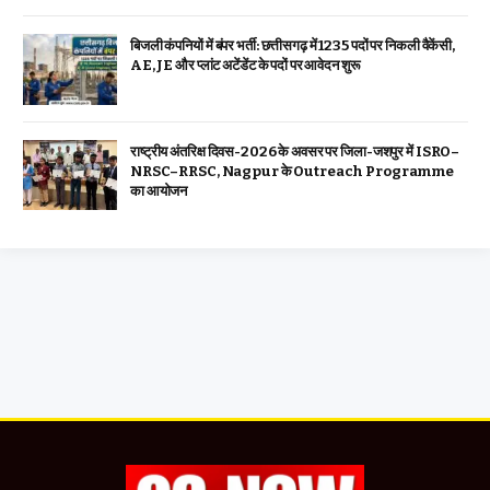
बिजली कंपनियों में बंपर भर्ती: छत्तीसगढ़ में 1235 पदों पर निकली वैकेंसी,
AE, JE और प्लांट अटेंडेंट के पदों पर आवेदन शुरू
राष्ट्रीय अंतरिक्ष दिवस-2026 के अवसर पर जिला-जशपुर में ISRO–
NRSC–RRSC, Nagpur के Outreach Programme
का आयोजन