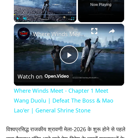
Now Playing
×
Play
Unmute
Fullscreen
Where Winds Meet - Chapter 1 Meet Wang Duolu | Defeat The Boss & Mao Lao'er | General Shrine Stone
Play
Watch on
Video
Where Winds Meet - Chapter 1 Meet
Wang Duolu | Defeat The Boss & Mao
Lao'er | General Shrine Stone
विश्वप्रसिद्ध राजकीय श्रावणी मेला-2026 के शुरू होने से पहले