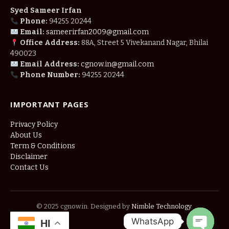
Syed Sameer Irfan
Phone:
94255 20244
Email:
sameerirfan2009@gmail.com
Office Address:
88A, Street 5 Vivekanand Nagar, Bhilai
490023
Email Address:
cgnow.in@gmail.com
Phone Number:
94255 20244
IMPORTANT PAGES
Privacy Policy
About Us
Term & Conditions
Disclaimer
Contact Us
© 2025 cgnow.in. Designed by
Nimble Technology
.
WhatsApp
HI