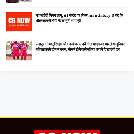
नए आईटी नियम लागू, AI कंटेंट पर लेबल mandatory; 3 घंटे के
भीतर हटानी होगी गैरकानूनी सामग्री
जशपुर की मधु सिदार और कबीरधाम की गीता यादव का भारतीय जूनियर
महिला हॉकी टीम में चयन, चीन में होने वाले एशिया कप में दिखाएंगी दम