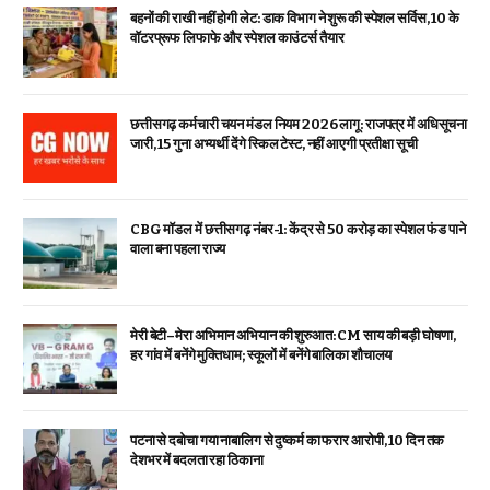
बहनों की राखी नहीं होगी लेट: डाक विभाग ने शुरू की स्पेशल सर्विस, ₹10 के
वॉटरप्रूफ लिफाफे और स्पेशल काउंटर्स तैयार
छत्तीसगढ़ कर्मचारी चयन मंडल नियम 2026 लागू: राजपत्र में अधिसूचना
जारी, 15 गुना अभ्यर्थी देंगे स्किल टेस्ट, नहीं आएगी प्रतीक्षा सूची
CBG मॉडल में छत्तीसगढ़ नंबर-1: केंद्र से ₹50 करोड़ का स्पेशल फंड पाने
वाला बना पहला राज्य
मेरी बेटी–मेरा अभिमान अभियान की शुरुआत: CM साय की बड़ी घोषणा,
हर गांव में बनेंगे मुक्तिधाम; स्कूलों में बनेंगे बालिका शौचालय
पटना से दबोचा गया नाबालिग से दुष्कर्म का फरार आरोपी, 10 दिन तक
देशभर में बदलता रहा ठिकाना