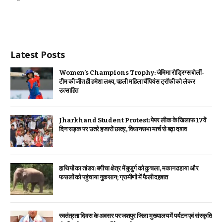
Latest Posts
Women’s Champions Trophy: जेमिमा रोड्रिग्स बोलीं-
टीम की जीत ही हमेशा लक्ष्य, पहली महिला चैंपियंस ट्रॉफी को लेकर
उत्साहित
Jharkhand Student Protest: पेपर लीक के खिलाफ 17वें
दिन सड़क पर उतरे हजारों छात्र, विधानसभा मार्च से बढ़ा दबाव
हाथियों का तांडव: बगीचा क्षेत्र में बुजुर्ग को कुचला, मकान ढहाया और
फसलों को पहुंचाया नुकसान; ग्रामीणों में फैली दहशत
स्वतंत्रता दिवस के अवसर पर जशपुर जिला मुख्यालय में पर्यटन एवं संस्कृति