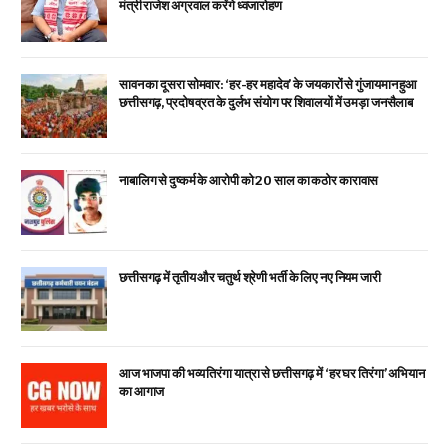
मंत्री राजेश अग्रवाल करेंगे ध्वजारोहण
सावन का दूसरा सोमवार: ‘हर-हर महादेव’ के जयकारों से गुंजायमान हुआ
छत्तीसगढ़, प्रदोष व्रत के दुर्लभ संयोग पर शिवालयों में उमड़ा जनसैलाब
नाबालिग से दुष्कर्म के आरोपी को 20 साल का कठोर कारावास
छत्तीसगढ़ में तृतीय और चतुर्थ श्रेणी भर्ती के लिए नए नियम जारी
आज भाजपा की भव्य तिरंगा यात्रा से छत्तीसगढ़ में ‘हर घर तिरंगा’ अभियान
का आगाज