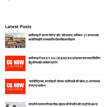
Latest Posts
छत्तीसगढ़ में ‘हर घर तिरंगा’ और ‘वंदे मातरम्’ अभियान : 17 अगस्त तक
आयोजित होंगे राज्यस्तरीय देशभक्ति कार्यक्रम
छत्तीसगढ़ में NEET-UG (MBBS/BDS) प्रथम चरण काउंसिलिंग
हेतु ऑनलाईन आवेदन प्रारंभ
‘वन डिस्ट्रिक्ट, वन स्पोर्ट्स’ योजना: प्रतिभाओं की खोज, 15 अगस्त तक
मंगाए गए आवेदन
जंगलों से मायानगरी तक पीछा: इंसास की मैगजीन और कट्टे के बल पर