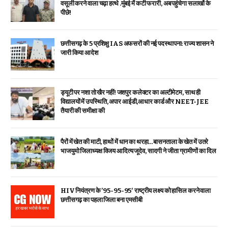
वसूली करने वाला चढ़ा हत्थे .मुंबई में कटी फरारी, अब पहुंचेगा सलाखों के
पीछे!
छत्तीसगढ़ के 5 प्रशिक्षु IAS अफसरों की नई पदस्थापना: राज्य शासन ने
जारी किया आदेश
ड्यूटी पर नशा तो खैर नहीं! जशपुर कलेक्टर का अल्टीमेटम, साथ ही
विद्यालयों में उपस्थिति, अपार आईडी,आधार कार्ड और NEET-JEE
तैयारी की समीक्षा की
पैरों में खेत की माटी, हाथों में धान का थरहा…बासनताला के खेत में उतरे
भाजयुमो जिलाध्यक्ष विजय आदित्य जूदेव, सादगी ने जीता ग्रामीणों का दिल
HIV नियंत्रण के ’95-95-95′ राष्ट्रीय लक्ष्य को हासिल करने वाला
छत्तीसगढ़ का पहला जिला बना एमसीबी