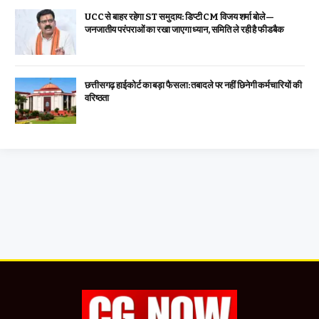
UCC से बाहर रहेगा ST समुदाय: डिप्टी CM विजय शर्मा बोले—
जनजातीय परंपराओं का रखा जाएगा ध्यान, समिति ले रही है फीडबैक
छत्तीसगढ़ हाईकोर्ट का बड़ा फैसला: तबादले पर नहीं छिनेगी कर्मचारियों की
वरिष्ठता