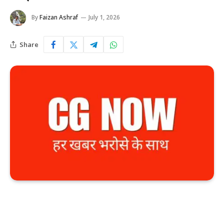
By
Faizan Ashraf
July 1, 2026
Share