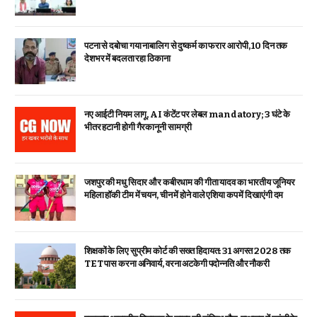
पटना से दबोचा गया नाबालिग से दुष्कर्म का फरार आरोपी, 10 दिन तक
देशभर में बदलता रहा ठिकाना
नए आईटी नियम लागू, AI कंटेंट पर लेबल mandatory; 3 घंटे के
भीतर हटानी होगी गैरकानूनी सामग्री
जशपुर की मधु सिदार और कबीरधाम की गीता यादव का भारतीय जूनियर
महिला हॉकी टीम में चयन, चीन में होने वाले एशिया कप में दिखाएंगी दम
शिक्षकों के लिए सुप्रीम कोर्ट की सख्त हिदायत: 31 अगस्त 2028 तक
TET पास करना अनिवार्य, वरना अटकेगी पदोन्नति और नौकरी