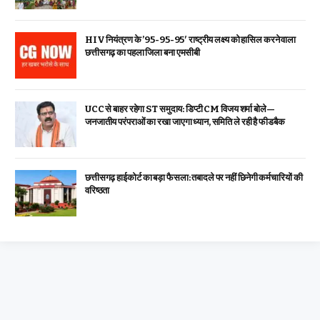
HIV नियंत्रण के ’95-95-95′ राष्ट्रीय लक्ष्य को हासिल करने वाला
छत्तीसगढ़ का पहला जिला बना एमसीबी
UCC से बाहर रहेगा ST समुदाय: डिप्टी CM विजय शर्मा बोले—
जनजातीय परंपराओं का रखा जाएगा ध्यान, समिति ले रही है फीडबैक
छत्तीसगढ़ हाईकोर्ट का बड़ा फैसला: तबादले पर नहीं छिनेगी कर्मचारियों की
वरिष्ठता