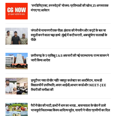
‘वन डिस्ट्रिक्ट, वन स्पोर्ट्स’ योजना: प्रतिभाओं की खोज, 15 अगस्त तक
मंगाए गए आवेदन
जंगलों से मायानगरी तक पीछा: इंसास की मैगजीन और कट्टे के बल पर
वसूली करने वाला चढ़ा हत्थे .मुंबई में कटी फरारी, अब पहुंचेगा सलाखों के
पीछे!
छत्तीसगढ़ के 5 प्रशिक्षु IAS अफसरों की नई पदस्थापना: राज्य शासन ने
जारी किया आदेश
ड्यूटी पर नशा तो खैर नहीं! जशपुर कलेक्टर का अल्टीमेटम, साथ ही
विद्यालयों में उपस्थिति, अपार आईडी,आधार कार्ड और NEET-JEE
तैयारी की समीक्षा की
पैरों में खेत की माटी, हाथों में धान का थरहा…बासनताला के खेत में उतरे
भाजयुमो जिलाध्यक्ष विजय आदित्य जूदेव, सादगी ने जीता ग्रामीणों का दिल