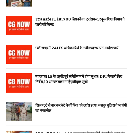
Transfer List :700 शिक्षकों का ट्रांसफर, स्कूल शिक्षा विभाग ने
जारी की लिस्ट
छत्तीसगढ़ में 24 IFS अधिकारियों के नवीन पदस्थापना आदेश जारी
व्याख्याता LB के त्रुटिपूर्ण संविलियन में होगा सुधार: DPI ने जारी किए
निर्देश, 10 अगस्त तक मंगाई एकीकृत सूची
सिलबट्टे से वार कर बेटे ने की पिता की नृशंस हत्या, जशपुर पुलिस ने आरोपी
को भेजा जेल