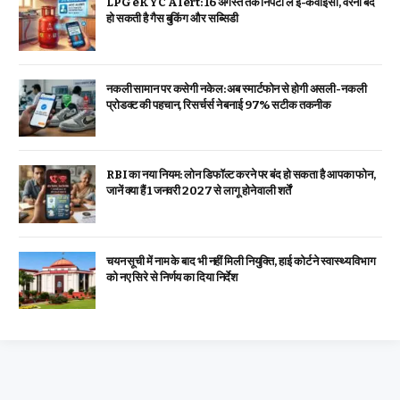
LPG eKYC Alert: 16 अगस्त तक निपटा लें ई-केवाईसी, वरना बंद
हो सकती है गैस बुकिंग और सब्सिडी
नकली सामान पर कसेगी नकेल: अब स्मार्टफोन से होगी असली-नकली
प्रोडक्ट की पहचान, रिसर्चर्स ने बनाई 97% सटीक तकनीक
RBI का नया नियम: लोन डिफॉल्ट करने पर बंद हो सकता है आपका फोन,
जानें क्या हैं 1 जनवरी 2027 से लागू होने वाली शर्तें
चयन सूची में नाम के बाद भी नहीं मिली नियुक्ति, हाई कोर्ट ने स्वास्थ्य विभाग
को नए सिरे से निर्णय का दिया निर्देश