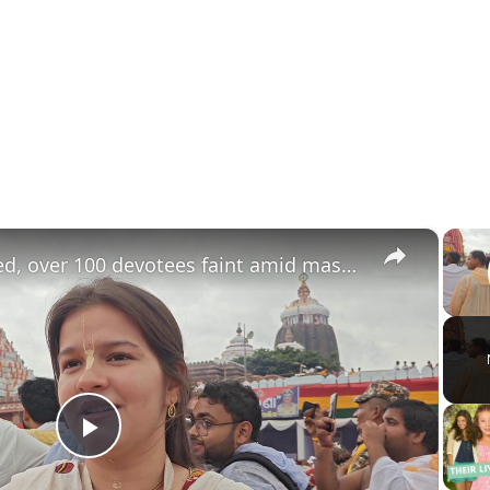
×
India: India: Two killed, over 100 devotees faint amid massive crowd.
Play