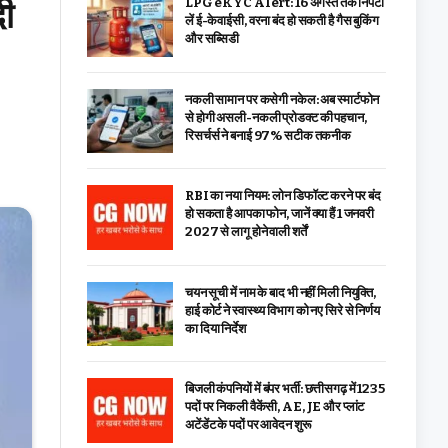
दी
LPG eKYC Alert: 16 अगस्त तक निपटा
लें ई-केवाईसी, वरना बंद हो सकती है गैस बुकिंग
और सब्सिडी
नकली सामान पर कसेगी नकेल: अब स्मार्टफोन
से होगी असली-नकली प्रोडक्ट की पहचान,
रिसर्चर्स ने बनाई 97% सटीक तकनीक
RBI का नया नियम: लोन डिफॉल्ट करने पर बंद
हो सकता है आपका फोन, जानें क्या हैं 1 जनवरी
2027 से लागू होने वाली शर्तें
चयन सूची में नाम के बाद भी नहीं मिली नियुक्ति,
हाई कोर्ट ने स्वास्थ्य विभाग को नए सिरे से निर्णय
का दिया निर्देश
बिजली कंपनियों में बंपर भर्ती: छत्तीसगढ़ में 1235
पदों पर निकली वैकेंसी, AE, JE और प्लांट
अटेंडेंट के पदों पर आवेदन शुरू