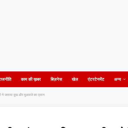
राजनीति
काम की ख़बर
बिज़नेस
खेल
एंटरटेनमेंट
अन्य
ोदी ने जताया दुख और मुआवजे का एलान