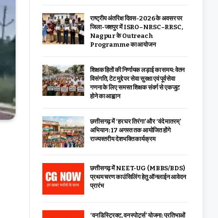
राष्ट्रीय अंतरिक्ष दिवस-2026 के अवसर पर
जिला-जशपुर में ISRO–NRSC–RRSC,
Nagpur के Outreach
Programme का आयोजन
शिक्षक हितों की निर्णायक लड़ाई का समय: वेतन
विसंगति, टेट मुद्दे पर सेवा सुरक्षा एवं पूर्व सेवा
गणना के लिए समस्त शिक्षक संवर्ग से एकजुट
होने का आह्वान
छत्तीसगढ़ में ‘हर घर तिरंगा’ और ‘वंदे मातरम्’
अभियान : 17 अगस्त तक आयोजित होंगे
राज्यस्तरीय देशभक्ति कार्यक्रम
छत्तीसगढ़ में NEET-UG (MBBS/BDS)
प्रथम चरण काउंसिलिंग हेतु ऑनलाईन आवेदन
प्रारंभ
‘वन डिस्ट्रिक्ट, वन स्पोर्ट्स’ योजना: प्रतिभाओं