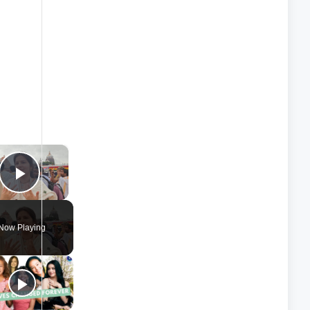
×
Play Video
Now Playing