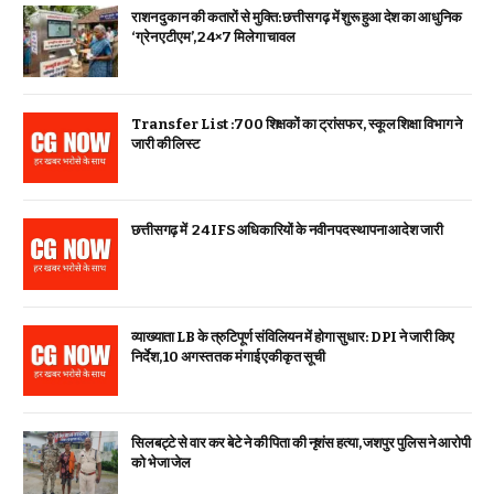
राशन दुकान की कतारों से मुक्ति: छत्तीसगढ़ में शुरू हुआ देश का आधुनिक
‘ग्रेन एटीएम’, 24×7 मिलेगा चावल
Transfer List :700 शिक्षकों का ट्रांसफर, स्कूल शिक्षा विभाग ने
जारी की लिस्ट
छत्तीसगढ़ में 24 IFS अधिकारियों के नवीन पदस्थापना आदेश जारी
व्याख्याता LB के त्रुटिपूर्ण संविलियन में होगा सुधार: DPI ने जारी किए
निर्देश, 10 अगस्त तक मंगाई एकीकृत सूची
सिलबट्टे से वार कर बेटे ने की पिता की नृशंस हत्या, जशपुर पुलिस ने आरोपी
को भेजा जेल