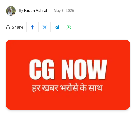
By
Faizan Ashraf
May 8, 2026
Share