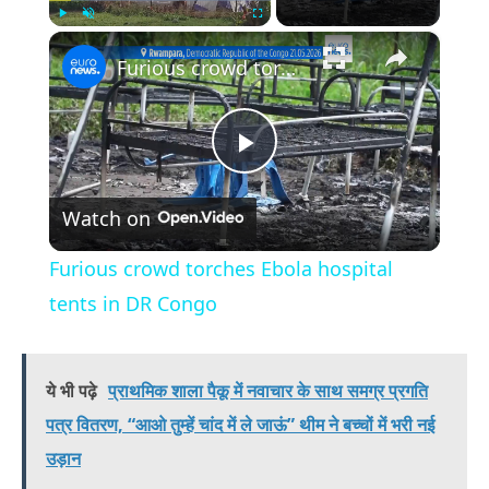
×
Play
Unmute
Fullscreen
Furious crowd torches Ebola hospital tents in DR Congo
Play
Watch on
Video
Furious crowd torches Ebola hospital
tents in DR Congo
ये भी पढ़े
प्राथमिक शाला पैकू में नवाचार के साथ समग्र प्रगति
पत्र वितरण, “आओ तुम्हें चांद में ले जाऊं” थीम ने बच्चों में भरी नई
उड़ान