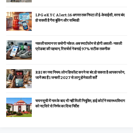
LPG eKYC Alert: 16 अगस्त तक निपटा लें ई-केवाईसी, वरना बंद
हो सकती है गैस बुकिंग और सब्सिडी
नकली सामान पर कसेगी नकेल: अब स्मार्टफोन से होगी असली-नकली
प्रोडक्ट की पहचान, रिसर्चर्स ने बनाई 97% सटीक तकनीक
RBI का नया नियम: लोन डिफॉल्ट करने पर बंद हो सकता है आपका फोन,
जानें क्या हैं 1 जनवरी 2027 से लागू होने वाली शर्तें
चयन सूची में नाम के बाद भी नहीं मिली नियुक्ति, हाई कोर्ट ने स्वास्थ्य विभाग
को नए सिरे से निर्णय का दिया निर्देश