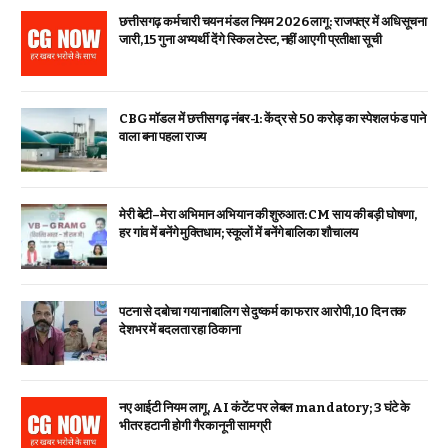
छत्तीसगढ़ कर्मचारी चयन मंडल नियम 2026 लागू: राजपत्र में अधिसूचना
जारी, 15 गुना अभ्यर्थी देंगे स्किल टेस्ट, नहीं आएगी प्रतीक्षा सूची
CBG मॉडल में छत्तीसगढ़ नंबर-1: केंद्र से ₹50 करोड़ का स्पेशल फंड पाने
वाला बना पहला राज्य
मेरी बेटी–मेरा अभिमान अभियान की शुरुआत: CM साय की बड़ी घोषणा,
हर गांव में बनेंगे मुक्तिधाम; स्कूलों में बनेंगे बालिका शौचालय
पटना से दबोचा गया नाबालिग से दुष्कर्म का फरार आरोपी, 10 दिन तक
देशभर में बदलता रहा ठिकाना
नए आईटी नियम लागू, AI कंटेंट पर लेबल mandatory; 3 घंटे के
भीतर हटानी होगी गैरकानूनी सामग्री