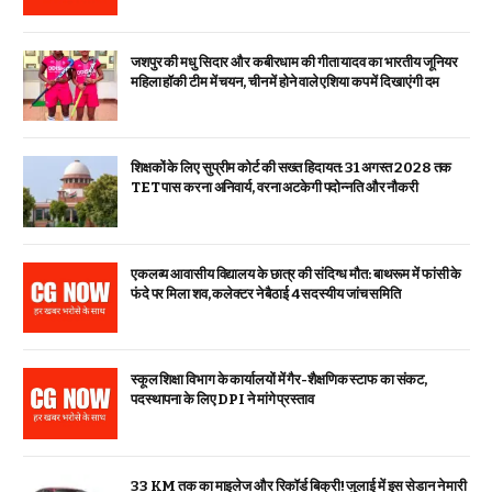
जशपुर की मधु सिदार और कबीरधाम की गीता यादव का भारतीय जूनियर
महिला हॉकी टीम में चयन, चीन में होने वाले एशिया कप में दिखाएंगी दम
शिक्षकों के लिए सुप्रीम कोर्ट की सख्त हिदायत: 31 अगस्त 2028 तक
TET पास करना अनिवार्य, वरना अटकेगी पदोन्नति और नौकरी
एकलव्य आवासीय विद्यालय के छात्र की संदिग्ध मौत: बाथरूम में फांसी के
फंदे पर मिला शव, कलेक्टर ने बैठाई 4 सदस्यीय जांच समिति
स्कूल शिक्षा विभाग के कार्यालयों में गैर-शैक्षणिक स्टाफ का संकट,
पदस्थापना के लिए DPI ने मांगे प्रस्ताव
33 KM तक का माइलेज और रिकॉर्ड बिक्री! जुलाई में इस सेडान ने मारी