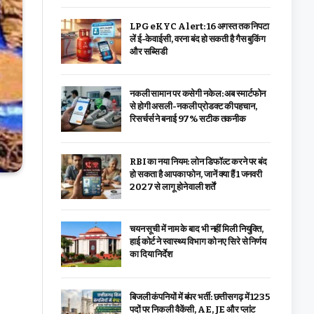
LPG eKYC Alert: 16 अगस्त तक निपटा
लें ई-केवाईसी, वरना बंद हो सकती है गैस बुकिंग
और सब्सिडी
नकली सामान पर कसेगी नकेल: अब स्मार्टफोन
से होगी असली-नकली प्रोडक्ट की पहचान,
रिसर्चर्स ने बनाई 97% सटीक तकनीक
RBI का नया नियम: लोन डिफॉल्ट करने पर बंद
हो सकता है आपका फोन, जानें क्या हैं 1 जनवरी
2027 से लागू होने वाली शर्तें
चयन सूची में नाम के बाद भी नहीं मिली नियुक्ति,
हाई कोर्ट ने स्वास्थ्य विभाग को नए सिरे से निर्णय
का दिया निर्देश
बिजली कंपनियों में बंपर भर्ती: छत्तीसगढ़ में 1235
पदों पर निकली वैकेंसी, AE, JE और प्लांट