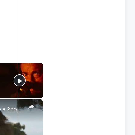
×
Mafia: The Old Country - Chapter 4: Photography Tutorial: Use Camera To Take a Photo of The Ruins