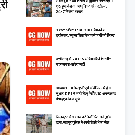
्री
राशन दुकान की कतारों से मुक्ति: छत्तीसगढ़ में
शुरू हुआ देश का आधुनिक ‘ग्रेन एटीएम’,
24×7 मिलेगा चावल
Transfer List :700 शिक्षकों का
ट्रांसफर, स्कूल शिक्षा विभाग ने जारी की लिस्ट
छत्तीसगढ़ में 24 IFS अधिकारियों के नवीन
पदस्थापना आदेश जारी
व्याख्याता LB के त्रुटिपूर्ण संविलियन में होगा
सुधार: DPI ने जारी किए निर्देश, 10 अगस्त तक
मंगाई एकीकृत सूची
सिलबट्टे से वार कर बेटे ने की पिता की नृशंस
हत्या, जशपुर पुलिस ने आरोपी को भेजा जेल