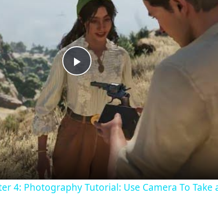
Play
Video
ter 4: Photography Tutorial: Use Camera To Take 