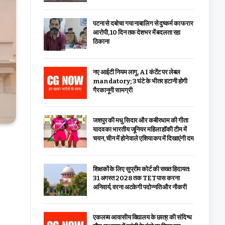
पटना से दबोचा गया नाबालिग से दुष्कर्म का फरार
आरोपी, 10 दिन तक देशभर में बदलता रहा
ठिकाना
नए आईटी नियम लागू, AI कंटेंट पर लेबल
mandatory; 3 घंटे के भीतर हटानी होगी
गैरकानूनी सामग्री
जशपुर की मधु सिदार और कबीरधाम की गीता
यादव का भारतीय जूनियर महिला हॉकी टीम में
चयन, चीन में होने वाले एशिया कप में दिखाएंगी दम
शिक्षकों के लिए सुप्रीम कोर्ट की सख्त हिदायत:
31 अगस्त 2028 तक TET पास करना
अनिवार्य, वरना अटकेगी पदोन्नति और नौकरी
एकलव्य आवासीय विद्यालय के छात्र की संदिग्ध