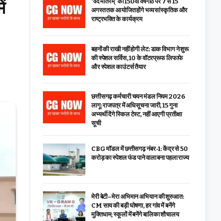
ं
‘वंदे मातरम्’ की 150वीं वर्षगांठ पर 7 से 15
अगस्त तक आयोजित होंगे भव्य सांस्कृतिक और
राष्ट्रभक्ति के कार्यक्रम
बहनों की राखी नहीं होगी लेट: डाक विभाग ने शुरू
की स्पेशल सर्विस, ₹10 के वॉटरप्रूफ लिफाफे
और स्पेशल काउंटर्स तैयार
छत्तीसगढ़ कर्मचारी चयन मंडल नियम 2026
लागू: राजपत्र में अधिसूचना जारी, 15 गुना
अभ्यर्थी देंगे स्किल टेस्ट, नहीं आएगी प्रतीक्षा
सूची
CBG मॉडल में छत्तीसगढ़ नंबर-1: केंद्र से ₹50
करोड़ का स्पेशल फंड पाने वाला बना पहला राज्य
मेरी बेटी–मेरा अभिमान अभियान की शुरुआत:
CM साय की बड़ी घोषणा, हर गांव में बनेंगे
मुक्तिधाम; स्कूलों में बनेंगे बालिका शौचालय