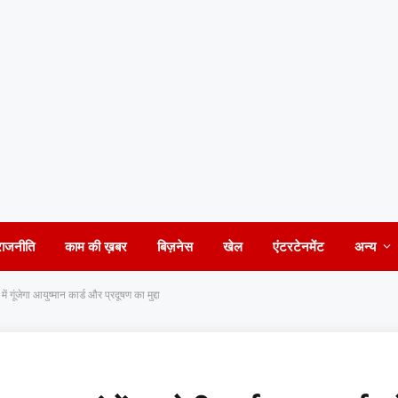
राजनीति
काम की ख़बर
बिज़नेस
खेल
एंटरटेनमेंट
अन्य
 गूंजेगा आयुष्मान कार्ड और प्रदूषण का मुद्दा