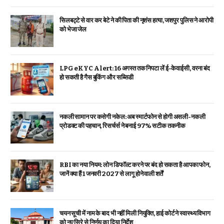
सिलबट्टे से वार कर बेटे ने की पिता की नृशंस हत्या, जशपुर पुलिस ने आरोपी
को भेजा जेल
LPG eKYC Alert: 16 अगस्त तक निपटा लें ई-केवाईसी, वरना बंद
हो सकती है गैस बुकिंग और सब्सिडी
नकली सामान पर कसेगी नकेल: अब स्मार्टफोन से होगी असली-नकली
प्रोडक्ट की पहचान, रिसर्चर्स ने बनाई 97% सटीक तकनीक
RBI का नया नियम: लोन डिफॉल्ट करने पर बंद हो सकता है आपका फोन,
जानें क्या हैं 1 जनवरी 2027 से लागू होने वाली शर्तें
चयन सूची में नाम के बाद भी नहीं मिली नियुक्ति, हाई कोर्ट ने स्वास्थ्य विभाग
को नए सिरे से निर्णय का दिया निर्देश