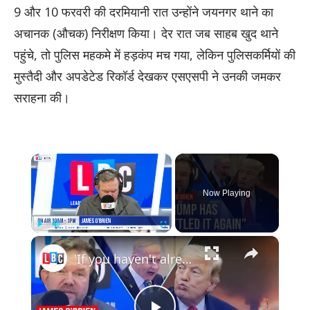
9 और 10 फरवरी की दरमियानी रात उन्होंने जयनगर थाने का
अचानक (औचक) निरीक्षण किया। देर रात जब साहब खुद थाने
पहुंचे, तो पुलिस महकमे में हड़कंप मच गया, लेकिन पुलिसकर्मियों की
मुस्तैदी और अपडेटेड रिकॉर्ड देखकर एसएसपी ने उनकी जमकर
सराहना की।
×
Now Playing
×
Play
Unmute
Fullscreen
'If you haven't already realised Trump is a deranged, lying idiot, you never will' | James O'Brien