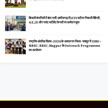
बिजली कंपनियों में बंपर भर्ती: छत्तीसगढ़ में 1235 पदों पर निकली वैकेंसी,
AE, JE और प्लांट अटेंडेंट के पदों पर आवेदन शुरू
राष्ट्रीय अंतरिक्ष दिवस-2026 के अवसर पर जिला-जशपुर में ISRO–
NRSC–RRSC, Nagpur के Outreach Programme
का आयोजन