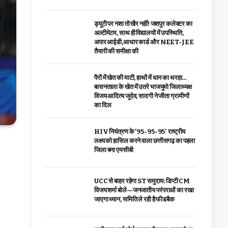
ड्यूटी पर नशा तो खैर नहीं! जशपुर कलेक्टर का
अल्टीमेटम, साथ ही विद्यालयों में उपस्थिति,
अपार आईडी,आधार कार्ड और NEET-JEE
तैयारी की समीक्षा की
पैरों में खेत की माटी, हाथों में धान का थरहा…
बासनताला के खेत में उतरे भाजयुमो जिलाध्यक्ष
विजय आदित्य जूदेव, सादगी ने जीता ग्रामीणों
का दिल
HIV नियंत्रण के ’95-95-95′ राष्ट्रीय
लक्ष्य को हासिल करने वाला छत्तीसगढ़ का पहला
जिला बना एमसीबी
UCC से बाहर रहेगा ST समुदाय: डिप्टी CM
विजय शर्मा बोले—जनजातीय परंपराओं का रखा
जाएगा ध्यान, समिति ले रही है फीडबैक