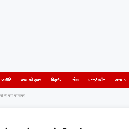
राजनीति
काम की ख़बर
बिज़नेस
खेल
एंटरटेनमेंट
अन्य
़ियों की कमी का खतरा