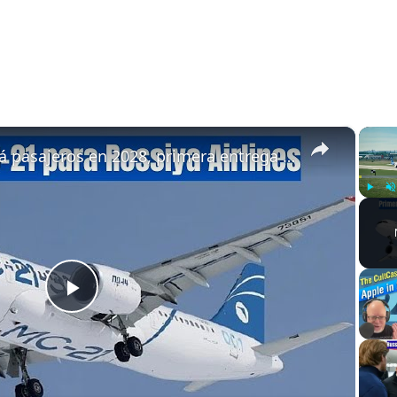
×
El MC-21 transportará pasajeros en 2028, primera entrega a Rossiya Airlines
Play
U
Play
Video