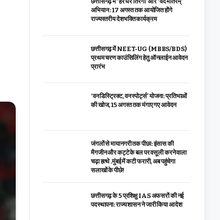
छत्तीसगढ़ में ‘हर घर तिरंगा’ और ‘वंदे मातरम्’
अभियान : 17 अगस्त तक आयोजित होंगे
राज्यस्तरीय देशभक्ति कार्यक्रम
छत्तीसगढ़ में NEET-UG (MBBS/BDS)
प्रथम चरण काउंसिलिंग हेतु ऑनलाईन आवेदन
प्रारंभ
‘वन डिस्ट्रिक्ट, वन स्पोर्ट्स’ योजना: प्रतिभाओं
की खोज, 15 अगस्त तक मंगाए गए आवेदन
जंगलों से मायानगरी तक पीछा: इंसास की
मैगजीन और कट्टे के बल पर वसूली करने वाला
चढ़ा हत्थे .मुंबई में कटी फरारी, अब पहुंचेगा
सलाखों के पीछे!
छत्तीसगढ़ के 5 प्रशिक्षु IAS अफसरों की नई
पदस्थापना: राज्य शासन ने जारी किया आदेश