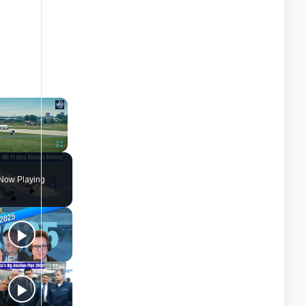
×
nmute
Fullscreen
Now Playing