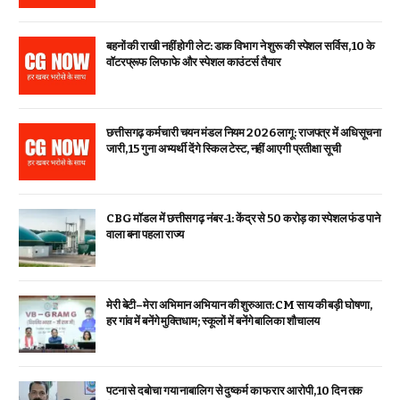
बहनों की राखी नहीं होगी लेट: डाक विभाग ने शुरू की स्पेशल सर्विस, ₹10 के
वॉटरप्रूफ लिफाफे और स्पेशल काउंटर्स तैयार
छत्तीसगढ़ कर्मचारी चयन मंडल नियम 2026 लागू: राजपत्र में अधिसूचना
जारी, 15 गुना अभ्यर्थी देंगे स्किल टेस्ट, नहीं आएगी प्रतीक्षा सूची
CBG मॉडल में छत्तीसगढ़ नंबर-1: केंद्र से ₹50 करोड़ का स्पेशल फंड पाने
वाला बना पहला राज्य
मेरी बेटी–मेरा अभिमान अभियान की शुरुआत: CM साय की बड़ी घोषणा,
हर गांव में बनेंगे मुक्तिधाम; स्कूलों में बनेंगे बालिका शौचालय
पटना से दबोचा गया नाबालिग से दुष्कर्म का फरार आरोपी, 10 दिन तक