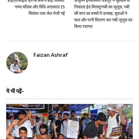
हाईप्रोफाइल ड्रग्स केस में बड़ा फैसला:
अंजुमन इस्लामियां जशपुर ने धूमधाम से
नव्या मलिक और विधि अग्रवाल 15
निकाला ईद मिलादुन्नबी का जुलूस, नबी
सितंबर तक जेल भेजी गईं
की शान का बच्चों में उत्साह, युवाओं ने
फल और पानी वितरण कर नबी जुलूस का
किया स्वागत
Faizan Ashraf
ये भी पढ़ें-