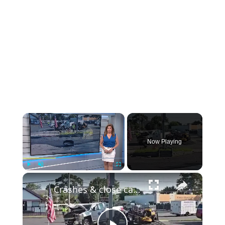
×
Now Playing
×
Play
Unmute
Fullscreen
Crashes & close calls spark safety concerns at West Babylon intersection