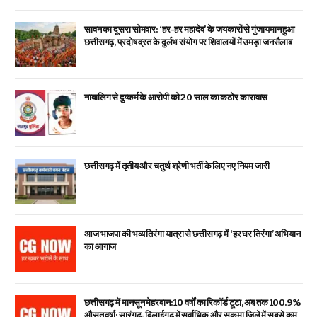
सावन का दूसरा सोमवार: ‘हर-हर महादेव’ के जयकारों से गुंजायमान हुआ
छत्तीसगढ़, प्रदोष व्रत के दुर्लभ संयोग पर शिवालयों में उमड़ा जनसैलाब
नाबालिग से दुष्कर्म के आरोपी को 20 साल का कठोर कारावास
छत्तीसगढ़ में तृतीय और चतुर्थ श्रेणी भर्ती के लिए नए नियम जारी
आज भाजपा की भव्य तिरंगा यात्रा से छत्तीसगढ़ में ‘हर घर तिरंगा’ अभियान
का आगाज
छत्तीसगढ़ में मानसून मेहरबान: 10 वर्षों का रिकॉर्ड टूटा, अब तक 100.9%
औसत वर्षा; सारंगढ़-बिलाईगढ़ में सर्वाधिक और सुकमा जिले में सबसे कम