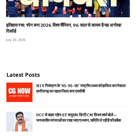
इतिहास रचा: स्पेन बना 2026 विश्व चैंपियन, 96 साल से कायम है यह अनोखा
रिकॉर्ड
July 20, 2026
Latest Posts
HIV नियंत्रण के ’95-95-95′ राष्ट्रीय लक्ष्य को हासिल करने वाला
छत्तीसगढ़ का पहला जिला बना एमसीबी
UCC से बाहर रहेगा ST समुदाय: डिप्टी CM विजय शर्मा बोले—
जनजातीय परंपराओं का रखा जाएगा ध्यान, समिति ले रही है फीडबैक