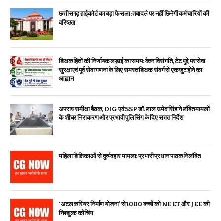
छत्तीसगढ़ हाईकोर्ट का बड़ा फैसला: तबादले पर नहीं छिनेगी कर्मचारियों की
वरिष्ठता
शिक्षक हितों की निर्णायक लड़ाई का समय: वेतन विसंगति, टेट मुद्दे पर सेवा
सुरक्षा एवं पूर्व सेवा गणना के लिए समस्त शिक्षक संवर्ग से एकजुट होने का
आह्वान
अपराध समीक्षा बैठक, DIG एवं SSP डॉ. लाल उमेद सिंह ने लंबित मामलों
के शीघ्र निराकरण और प्रभावी पुलिसिंग के दिए सख्त निर्देश
महिला शिक्षिकाओं से दुर्व्यवहार मामला: प्रभारी प्रधान पाठक निलंबित
‘अटल करियर निर्माण योजना’ से 1000 बच्चों को NEET और JEE की
निश्शुल्क कोचिंग